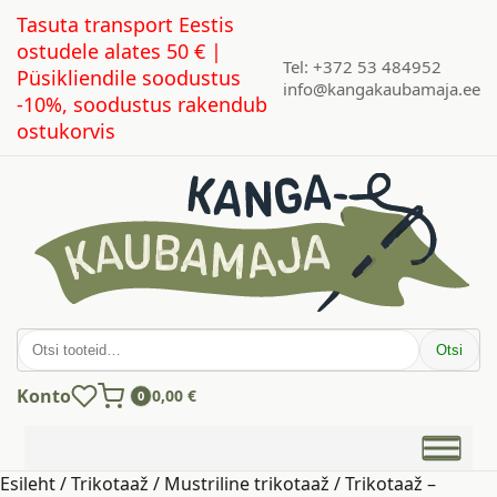
Tasuta transport Eestis
ostudele alates 50 € |
Tel: +372 53 484952
Püsikliendile soodustus
info@kangakaubamaja.ee
-10%, soodustus rakendub
ostukorvis
Otsi:
Otsi
Konto
0,00
€
0
Esileht
/
Trikotaaž
/
Mustriline trikotaaž
/ Trikotaaž –