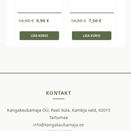
Algne
Current
Algne
Current
14,50
€
9,90
€
14,50
€
7,50
€
hind
price
hind
price
oli:
is:
oli:
is:
LISA KORVI
LISA KORVI
14,50 €.
9,90 €.
14,50 €.
7,50 €.
KONTAKT
Kangakaubamaja OÜ, Paali küla, Kambja vald, 62015
Tartumaa
info@kangakaubamaja.ee