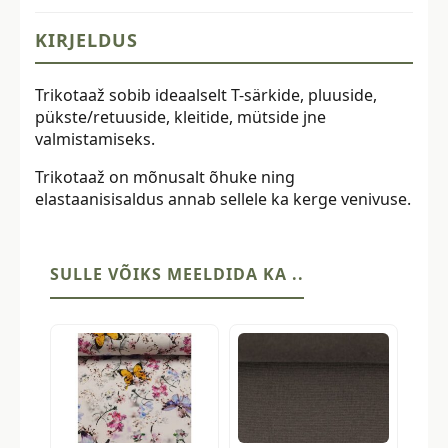
kogus
KIRJELDUS
Trikotaaž sobib ideaalselt T-särkide, pluuside,
pükste/retuuside, kleitide, mütside jne
valmistamiseks.
Trikotaaž on mõnusalt õhuke ning
elastaanisisaldus annab sellele ka kerge venivuse.
SULLE VÕIKS MEELDIDA KA ..