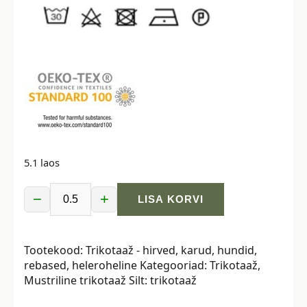
5.1 laos
−
+
LISA KORVI
Trikotaaž
-
hirved,
Tootekood:
Trikotaaž - hirved, karud, hundid,
karud,
rebased, heleroheline
Kategooriad:
Trikotaaž
,
hundid,
Mustriline trikotaaž
Silt:
trikotaaž
rebased,
heleroheline