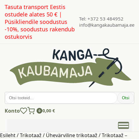
Tasuta transport Eestis
ostudele alates 50 € |
Tel: +372 53 484952
Püsikliendile soodustus
info@kangakaubamaja.ee
-10%, soodustus rakendub
ostukorvis
Otsi:
Otsi
Konto
0,00
€
0
Esileht
/
Trikotaaž
/
Ühevärviline trikotaaž
/ Trikotaaž –