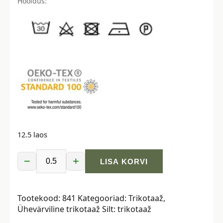
Hooldus:
12.5 laos
−
+
LISA KORVI
Trikotaaž
-
heledam
Tootekood:
841
Kategooriad:
Trikotaaž
,
sinine
Ühevärviline trikotaaž
Silt:
trikotaaž
kogus