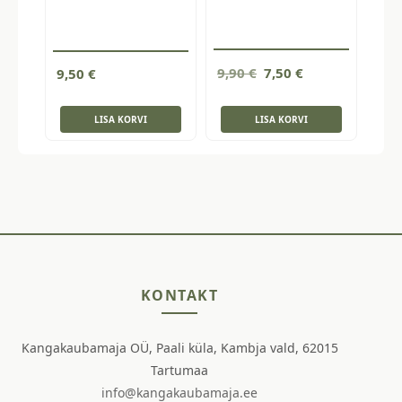
Algne
Current
9,90
€
7,50
€
9,50
€
hind
price
oli:
is:
LISA KORVI
LISA KORVI
9,90 €.
7,50 €.
KONTAKT
Kangakaubamaja OÜ, Paali küla, Kambja vald, 62015
Tartumaa
info@kangakaubamaja.ee