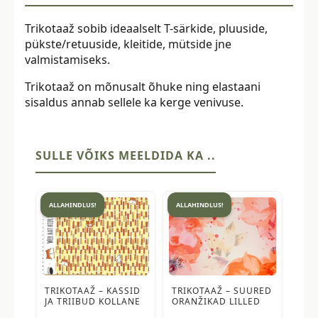
Trikotaaž sobib ideaalselt T-särkide, pluuside,
pükste/retuuside, kleitide, mütside jne
valmistamiseks.
Trikotaaž on mõnusalt õhuke ning elastaani
sisaldus annab sellele ka kerge venivuse.
SULLE VÕIKS MEELDIDA KA ..
ALLAHINDLUS!
ALLAHINDLUS!
TRIKOTAAŽ – KASSID
TRIKOTAAŽ – SUURED
JA TRIIBUD KOLLANE
ORANŽIKAD LILLED