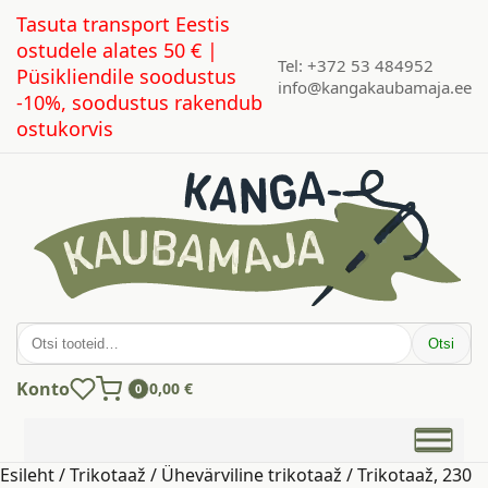
Tasuta transport Eestis
ostudele alates 50 € |
Tel: +372 53 484952
Püsikliendile soodustus
info@kangakaubamaja.ee
-10%, soodustus rakendub
ostukorvis
Otsi:
Otsi
Konto
0,00
€
0
Esileht
/
Trikotaaž
/
Ühevärviline trikotaaž
/ Trikotaaž, 230