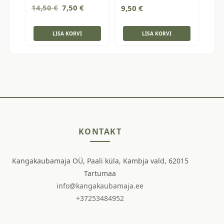
Algne
Current
14,50
€
7,50
€
9,50
€
hind
price
oli:
is:
LISA KORVI
LISA KORVI
14,50 €.
7,50 €.
KONTAKT
Kangakaubamaja OÜ, Paali küla, Kambja vald, 62015
Tartumaa
info@kangakaubamaja.ee
+37253484952