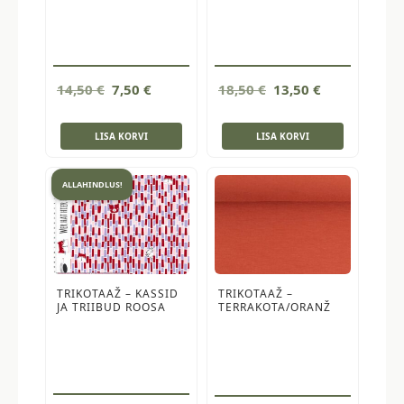
Algne
Current
Algne
Current
14,50
€
7,50
€
18,50
€
13,50
€
hind
price
hind
price
oli:
is:
oli:
is:
LISA KORVI
LISA KORVI
14,50 €.
7,50 €.
18,50 €.
13,50 €.
ALLAHINDLUS!
TRIKOTAAŽ – KASSID
TRIKOTAAŽ –
JA TRIIBUD ROOSA
TERRAKOTA/ORANŽ