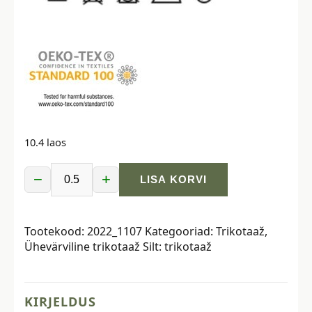
10.4 laos
−
+
LISA KORVI
Trikotaaž,
230
gr,
Tootekood:
2022_1107
Kategooriad:
Trikotaaž
,
hele
Ühevärviline trikotaaž
Silt:
trikotaaž
teksasinine
kogus
KIRJELDUS