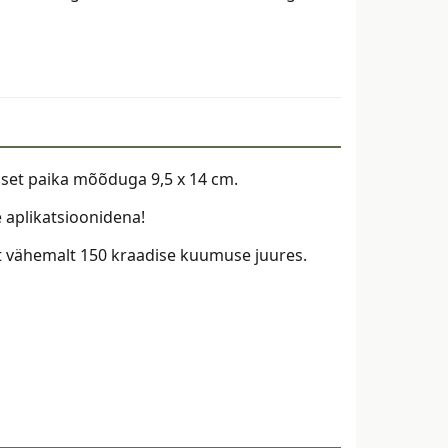
eline
alset paika mõõduga 9,5 x 14 cm.
 aplikatsioonidena!
lt vähemalt 150 kraadise kuumuse juures.