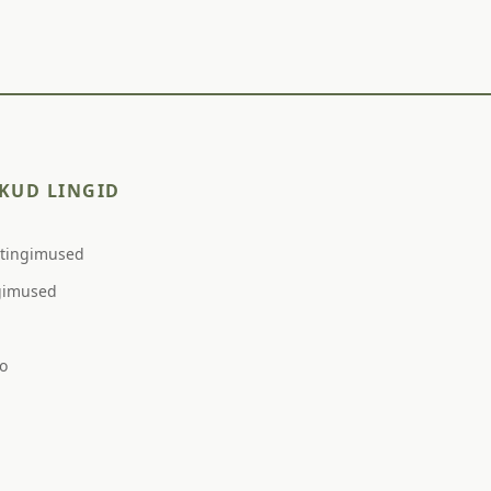
KUD LINGID
stingimused
gimused
o