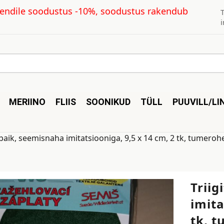
kliendile soodustus -10%, soodustus rakendub
MERIINO
FLIIS
SOONIKUD
TÜLL
PUUVILL/LI
v paik, seemisnaha imitatsiooniga, 9,5 x 14 cm, 2 tk, tumeroh
Triig
imita
tk, 