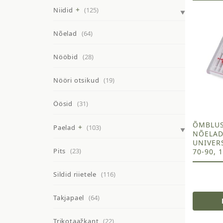
Niidid
(125)
Nõelad
(64)
Nööbid
(28)
Nööri otsikud
(19)
Öösid
(31)
ÕMBLU
Paelad
(103)
NÕELAD
UNIVERS
Pits
(23)
70-90, 
Sildid riietele
(116)
Takjapael
(64)
Trikotaažkant
(22)