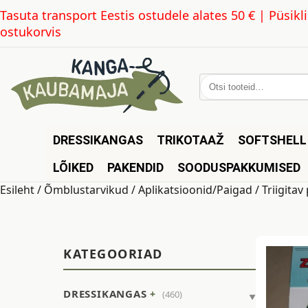
Tasuta transport Eestis ostudele alates 50 € | Püsi
ostukorvis
Otsi:
DRESSIKANGAS
TRIKOTAAŽ
SOFTSHELL
LÕIKED
PAKENDID
SOODUSPAKKUMISED
Esileht
/
Õmblustarvikud
/
Aplikatsioonid/Paigad
/ Triigita
KATEGOORIAD
DRESSIKANGAS
(460)