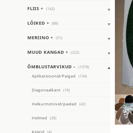
FLIIS
(142)
LÕIKED
(88)
MERIINO
(51)
MUUD KANGAD
(222)
ÕMBLUSTARVIKUD
(1379)
Aplikatsioonid/Paigad
(134)
Diagonaalkant
(19)
Helkurmotiivid/paelad
(42)
Helmed
(36)
Käärid
(4)