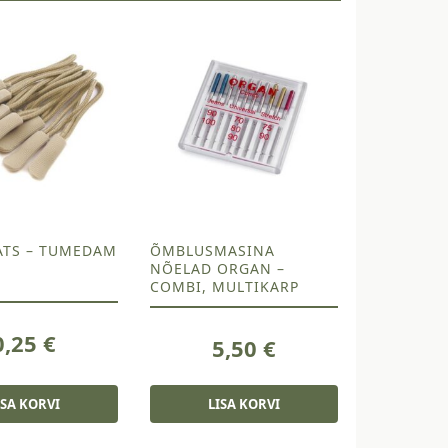
ATS – TUMEDAM
ÕMBLUSMASINA
NÕELAD ORGAN –
COMBI, MULTIKARP
0,25
€
5,50
€
ISA KORVI
LISA KORVI