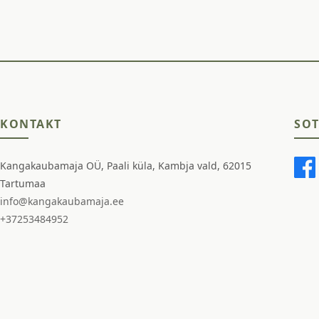
KONTAKT
SOT
Kangakaubamaja OÜ, Paali küla, Kambja vald, 62015
Tartumaa
info@kangakaubamaja.ee
+37253484952