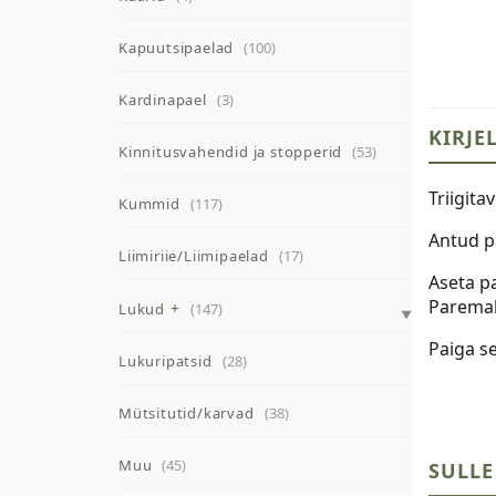
Kapuutsipaelad
(100)
Kardinapael
(3)
KIRJE
Kinnitusvahendid ja stopperid
(53)
Triigita
Kummid
(117)
Antud p
Liimiriie/Liimipaelad
(17)
Aseta p
Paremalt
Lukud
(147)
Paiga s
Lukuripatsid
(28)
Mütsitutid/karvad
(38)
Muu
(45)
SULLE