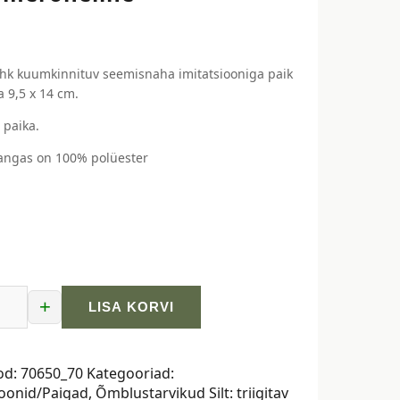
 ehk kuumkinnituv seemisnaha imitatsiooniga paik
 9,5 x 14 cm.
 paika.
kangas on 100% polüester
+
LISA KORVI
aha
od:
70650_70
Kategooriad:
oniga,
ioonid/Paigad
,
Õmblustarvikud
Silt:
triigitav