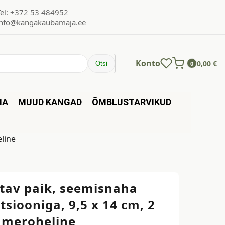
Tel: +372 53 484952
info@kangakaubamaja.ee
Konto
0,00
€
Otsi
0
NA
MUUD KANGAD
ÕMBLUSTARVIKUD
eline
itav paik, seemisnaha
tsiooniga, 9,5 x 14 cm, 2
tumeroheline