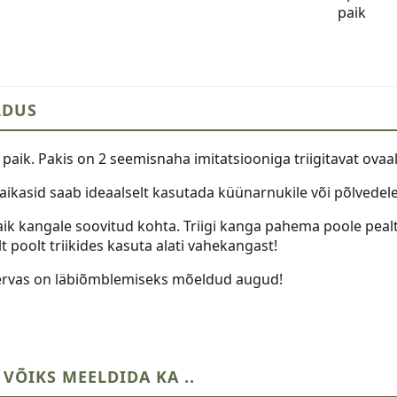
paik
x
14
cm,
2
tk,
LDUS
tumeroh
kogus
v paik. Pakis on 2 seemisnaha imitatsiooniga triigitavat ova
aikasid saab ideaalselt kasutada küünarnukile või põlvedele
aik kangale soovitud kohta. Triigi kanga pahema poole pea
 poolt triikides kasuta alati vahekangast!
ervas on läbiõmblemiseks mõeldud augud!
 VÕIKS MEELDIDA KA ..