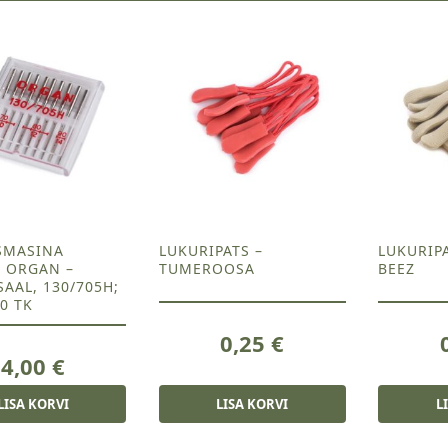
SMASINA
LUKURIPATS –
LUKURIP
 ORGAN –
TUMEROOSA
BEEZ
AAL, 130/705H;
10 TK
0,25
€
4,00
€
LISA KORVI
LISA KORVI
L