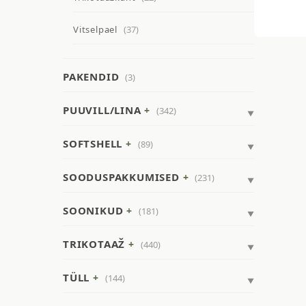
Vitselpael
(37)
PAKENDID
(3)
PUUVILL/LINA
(342)
SOFTSHELL
(89)
SOODUSPAKKUMISED
(231)
SOONIKUD
(181)
TRIKOTAAŽ
(440)
TÜLL
(144)