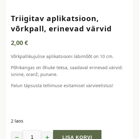
Triigitav aplikatsioon,
võrkpall, erinevad värvid
2,00
€
Võrkpallikujulise aplikatsiooni läbimõõt on 10 cm.
Põhikangas on õhuke teksa, saadaval erinevad värvid:
sinine, oranž, punane.
Palun täpsusta tellimuse esitamisel värvieelistus!
2 laos
−
+
LISA KORVI