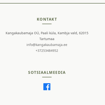
KONTAKT
Kangakaubamaja OÜ, Paali küla, Kambja vald, 62015
Tartumaa
info@kangakaubamaja.ee
+37253484952
SOTSIAALMEEDIA