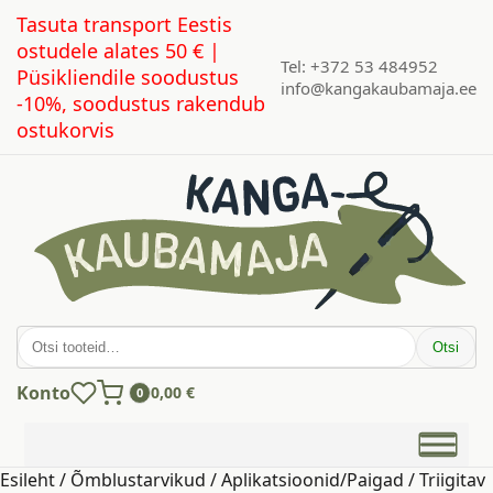
Tasuta transport Eestis
ostudele alates 50 € |
Tel: +372 53 484952
Püsikliendile soodustus
info@kangakaubamaja.ee
-10%, soodustus rakendub
ostukorvis
Otsi:
Otsi
Konto
0,00
€
0
Esileht
/
Õmblustarvikud
/
Aplikatsioonid/Paigad
/ Triigitav