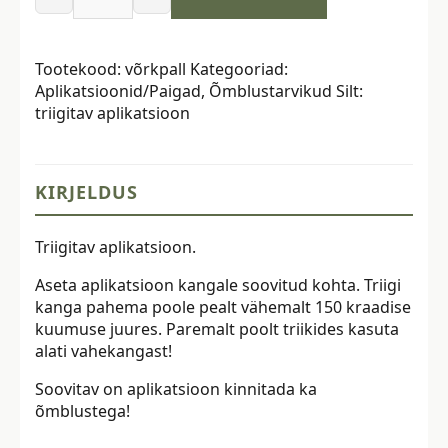
Triigitav
aplikatsioon,
võrkpall,
Tootekood:
võrkpall
Kategooriad:
erinevad
Aplikatsioonid/Paigad
,
Õmblustarvikud
Silt:
värvid
triigitav aplikatsioon
kogus
KIRJELDUS
Triigitav aplikatsioon.
Aseta aplikatsioon kangale soovitud kohta. Triigi
kanga pahema poole pealt vähemalt 150 kraadise
kuumuse juures. Paremalt poolt triikides kasuta
alati vahekangast!
Soovitav on aplikatsioon kinnitada ka
õmblustega!