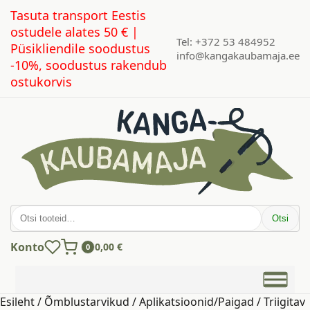
Tasuta transport Eestis
ostudele alates 50 € |
Tel: +372 53 484952
Püsikliendile soodustus
info@kangakaubamaja.ee
-10%, soodustus rakendub
ostukorvis
Otsi:
Otsi
Konto
0,00
€
0
Esileht
/
Õmblustarvikud
/
Aplikatsioonid/Paigad
/ Triigitav