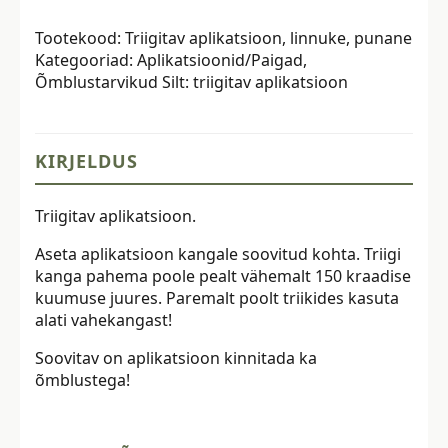
linnuke,
Tootekood:
Triigitav aplikatsioon, linnuke, punane
punane
Kategooriad:
Aplikatsioonid/Paigad
,
kogus
Õmblustarvikud
Silt:
triigitav aplikatsioon
KIRJELDUS
Triigitav aplikatsioon.
Aseta aplikatsioon kangale soovitud kohta. Triigi
kanga pahema poole pealt vähemalt 150 kraadise
kuumuse juures. Paremalt poolt triikides kasuta
alati vahekangast!
Soovitav on aplikatsioon kinnitada ka
õmblustega!