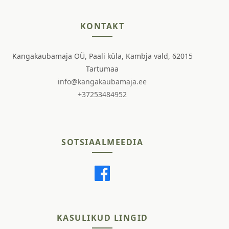
KONTAKT
Kangakaubamaja OÜ, Paali küla, Kambja vald, 62015
Tartumaa
info@kangakaubamaja.ee
+37253484952
SOTSIAALMEEDIA
KASULIKUD LINGID