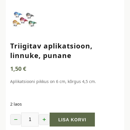
Triigitav aplikatsioon,
linnuke, punane
1,50
€
Aplikatsiooni pikkus on 6 cm, kõrgus 4,5 cm.
2 laos
−
+
LISA KORVI
Triigitav
aplikatsioon,