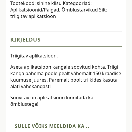
Tootekood:
sinine kiisu
Kategooriad:
sinine
Aplikatsioonid/Paigad
,
Õmblustarvikud
Silt:
kogus
triigitav aplikatsioon
KIRJELDUS
Triigitav aplikatsioon.
Aseta aplikatsioon kangale soovitud kohta. Triigi
kanga pahema poole pealt vähemalt 150 kraadise
kuumuse juures. Paremalt poolt triikides kasuta
alati vahekangast!
Soovitav on aplikatsioon kinnitada ka
õmblustega!
SULLE VÕIKS MEELDIDA KA ..