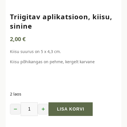
Triigitav aplikatsioon, kiisu,
sinine
2,00
€
Kiisu suurus on 5 x 4,3 cm.
Kiisu põhikangas on pehme, kergelt karvane
2 laos
−
+
LISA KORVI
Triigitav
aplikatsioon,
kiisu,