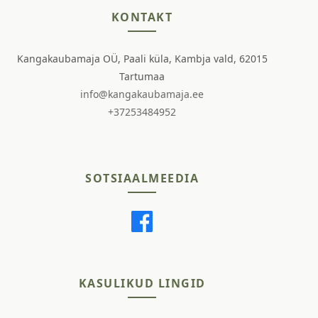
KONTAKT
Kangakaubamaja OÜ, Paali küla, Kambja vald, 62015
Tartumaa
info@kangakaubamaja.ee
+37253484952
SOTSIAALMEEDIA
KASULIKUD LINGID