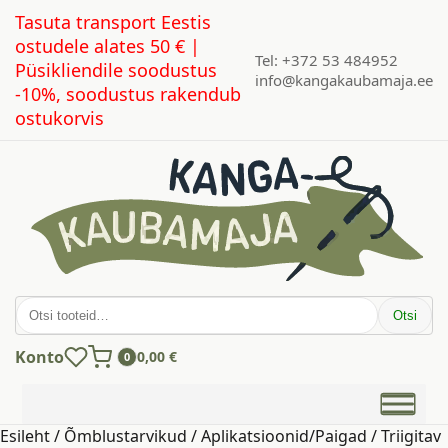
Tasuta transport Eestis
ostudele alates 50 € |
Tel: +372 53 484952
Püsikliendile soodustus
info@kangakaubamaja.ee
-10%, soodustus rakendub
ostukorvis
Otsi:
Otsi
Konto
0,00
€
0
Esileht
/
Õmblustarvikud
/
Aplikatsioonid/Paigad
/ Triigitav