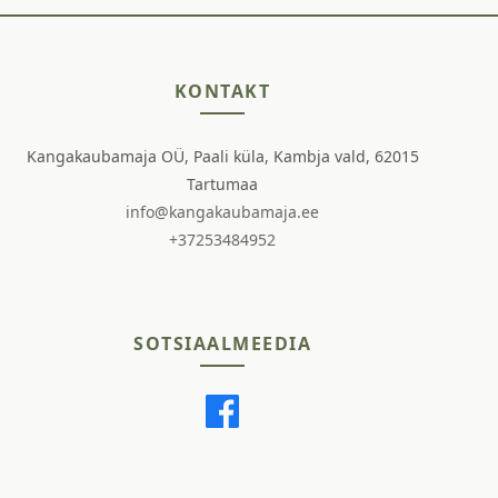
KONTAKT
Kangakaubamaja OÜ, Paali küla, Kambja vald, 62015
Tartumaa
info@kangakaubamaja.ee
+37253484952
SOTSIAALMEEDIA