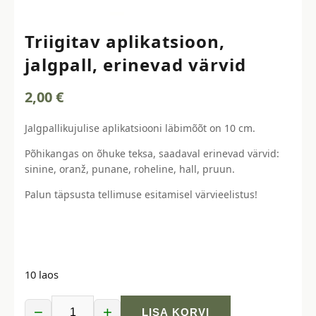
Triigitav aplikatsioon,
jalgpall, erinevad värvid
2,00
€
Jalgpallikujulise aplikatsiooni läbimõõt on 10 cm.
Põhikangas on õhuke teksa, saadaval erinevad värvid:
sinine, oranž, punane, roheline, hall, pruun.
Palun täpsusta tellimuse esitamisel värvieelistus!
10 laos
−
+
LISA KORVI