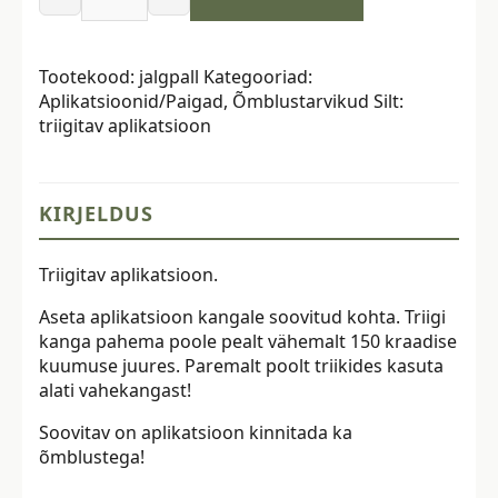
Triigitav
aplikatsioon,
jalgpall,
Tootekood:
jalgpall
Kategooriad:
erinevad
Aplikatsioonid/Paigad
,
Õmblustarvikud
Silt:
värvid
triigitav aplikatsioon
kogus
KIRJELDUS
Triigitav aplikatsioon.
Aseta aplikatsioon kangale soovitud kohta. Triigi
kanga pahema poole pealt vähemalt 150 kraadise
kuumuse juures. Paremalt poolt triikides kasuta
alati vahekangast!
Soovitav on aplikatsioon kinnitada ka
õmblustega!