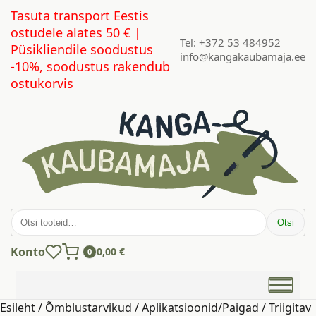
Tasuta transport Eestis
ostudele alates 50 € |
Tel: +372 53 484952
Püsikliendile soodustus
info@kangakaubamaja.ee
-10%, soodustus rakendub
ostukorvis
Otsi:
Otsi
Konto
0,00
€
0
Esileht
/
Õmblustarvikud
/
Aplikatsioonid/Paigad
/ Triigitav