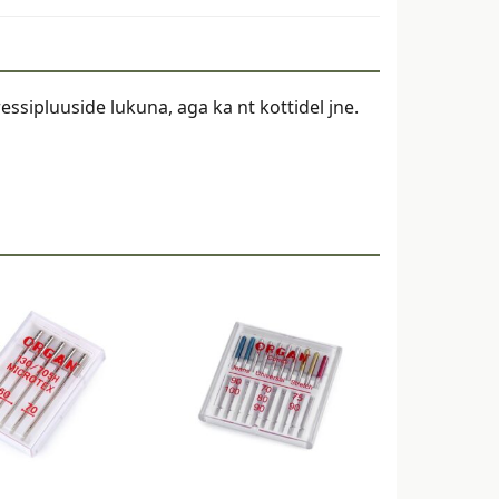
ne
essipluuside lukuna, aga ka nt kottidel jne.