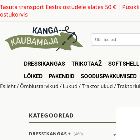
Tasuta transport Eestis ostudele alates 50 € | Püsi
ostukorvis
Otsi:
DRESSIKANGAS
TRIKOTAAŽ
SOFTSHELL
LÕIKED
PAKENDID
SOODUSPAKKUMISED
Esileht
/
Õmblustarvikud
/
Lukud
/
Traktorlukud
/ Traktorlu
KATEGOORIAD
DRESSIKANGAS
(460)