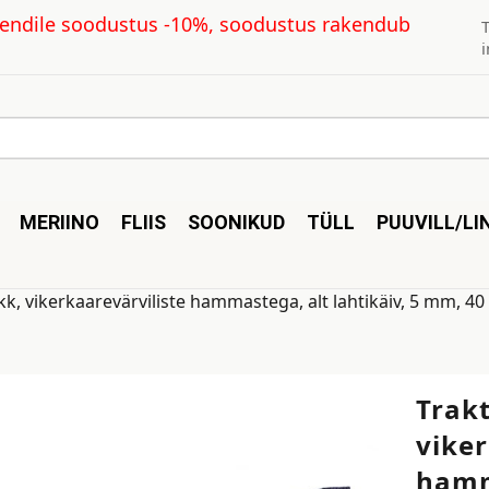
kliendile soodustus -10%, soodustus rakendub
MERIINO
FLIIS
SOONIKUD
TÜLL
PUUVILL/LI
kk, vikerkaarevärviliste hammastega, alt lahtikäiv, 5 mm, 4
Trak
viker
hamma