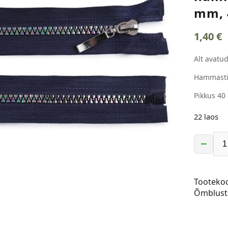
mm, 
1,40
€
Alt avatud
Hammasti
Pikkus 40
22 laos
−
Traktorl
vikerkaar
hammast
Tooteko
alt
Õmblust
lahtikäiv,
5
mm,
40