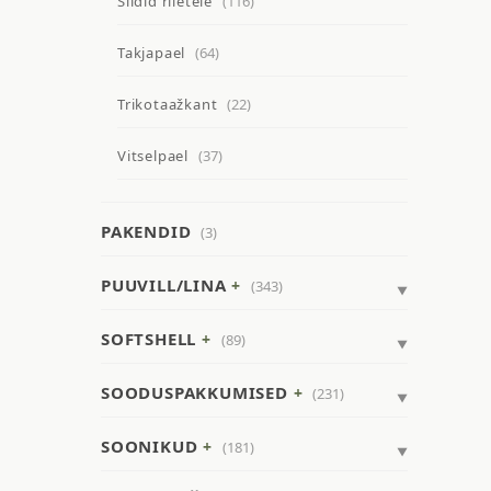
Sildid riietele
(116)
Takjapael
(64)
Trikotaažkant
(22)
Vitselpael
(37)
PAKENDID
(3)
PUUVILL/LINA
(343)
SOFTSHELL
(89)
SOODUSPAKKUMISED
(231)
SOONIKUD
(181)