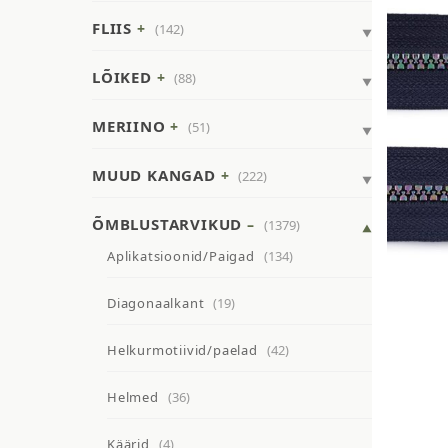
FLIIS
(142)
LÕIKED
(88)
MERIINO
(51)
MUUD KANGAD
(222)
ÕMBLUSTARVIKUD
(1379)
Aplikatsioonid/Paigad
(134)
Diagonaalkant
(19)
Helkurmotiivid/paelad
(42)
Helmed
(36)
Käärid
(4)