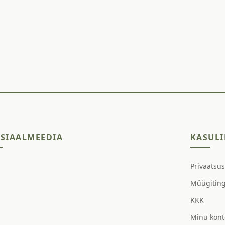
SIAALMEEDIA
KASULI
Privaatsu
Müügitin
KKK
Minu kont