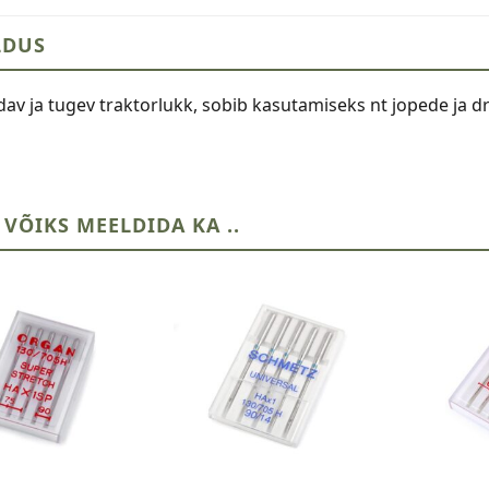
cm,
LDUS
tumesini
kogus
av ja tugev traktorlukk, sobib kasutamiseks nt jopede ja dr
 VÕIKS MEELDIDA KA ..