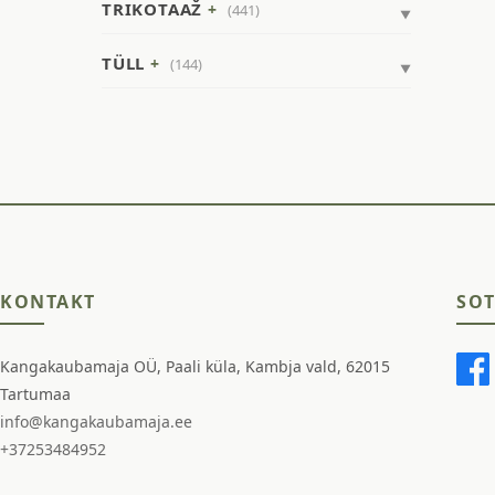
TRIKOTAAŽ
(441)
TÜLL
(144)
KONTAKT
SOT
Kangakaubamaja OÜ, Paali küla, Kambja vald, 62015
Tartumaa
info@kangakaubamaja.ee
+37253484952