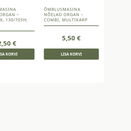
MASINA
ÕMBLUSMASINA
ORGAN –
NÕELAD ORGAN –
, 130/705H;
COMBI, MULTIKARP
5,50
€
2,50
€
ISA KORVI
LISA KORVI