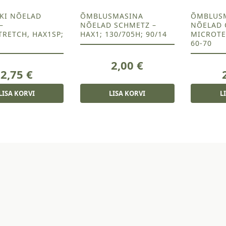
KI NÕELAD
ÕMBLUSMASINA
ÕMBLUS
–
NÕELAD SCHMETZ –
NÕELAD 
TRETCH, HAX1SP;
HAX1; 130/705H; 90/14
MICROTEX
60-70
2,00
€
2,75
€
LISA KORVI
LISA KORVI
L