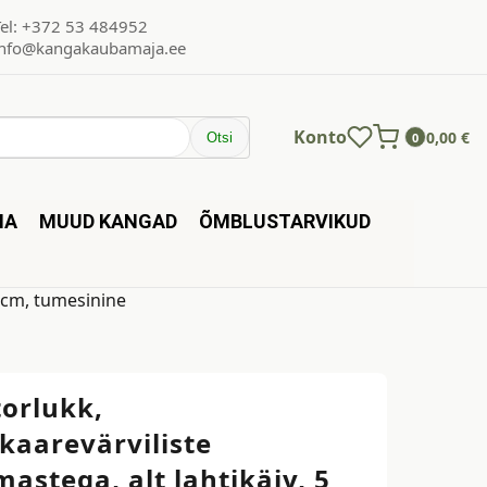
Tel: +372 53 484952
info@kangakaubamaja.ee
Konto
0,00
€
Otsi
0
NA
MUUD KANGAD
ÕMBLUSTARVIKUD
0 cm, tumesinine
torlukk,
kaarevärviliste
stega, alt lahtikäiv, 5