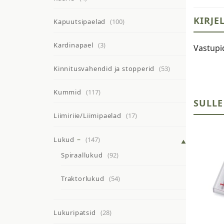
KIRJE
Kapuutsipaelad
(100)
Kardinapael
(3)
Vastupid
Kinnitusvahendid ja stopperid
(53)
Kummid
(117)
SULLE
Liimiriie/Liimipaelad
(17)
Lukud
(147)
Spiraallukud
(92)
Traktorlukud
(54)
Lukuripatsid
(28)