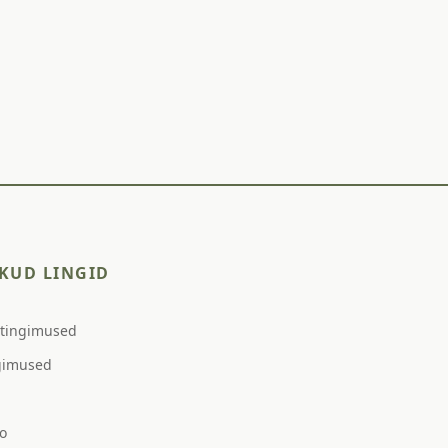
KUD LINGID
stingimused
gimused
o