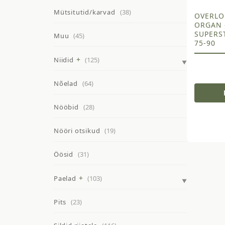
Mütsitutid/karvad
(38)
OVERLO
ORGAN 
SUPERS
Muu
(45)
75-90
Niidid
(125)
Nõelad
(64)
Nööbid
(28)
Nööri otsikud
(19)
Öösid
(31)
Paelad
(103)
Pits
(23)