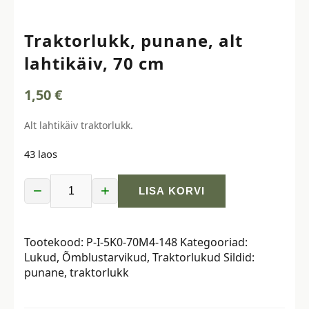
Traktorlukk, punane, alt
lahtikäiv, 70 cm
1,50
€
Alt lahtikäiv traktorlukk.
43 laos
−
+
LISA KORVI
Traktorlukk,
punane,
alt
Tootekood:
P-I-5K0-70M4-148
Kategooriad:
lahtikäiv,
Lukud
,
Õmblustarvikud
,
Traktorlukud
Sildid:
70
punane
,
traktorlukk
cm
kogus