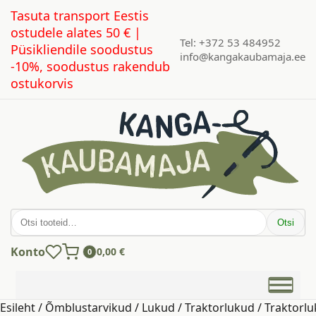
Tasuta transport Eestis
ostudele alates 50 € |
Tel: +372 53 484952
Püsikliendile soodustus
info@kangakaubamaja.ee
-10%, soodustus rakendub
ostukorvis
Otsi:
Otsi
Konto
0,00
€
0
Esileht
/
Õmblustarvikud
/
Lukud
/
Traktorlukud
/ Traktorlu