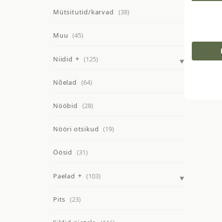
Mütsitutid/karvad
(38)
Muu
(45)
Niidid
(125)
Nõelad
(64)
Nööbid
(28)
Nööri otsikud
(19)
Öösid
(31)
Paelad
(103)
Pits
(23)