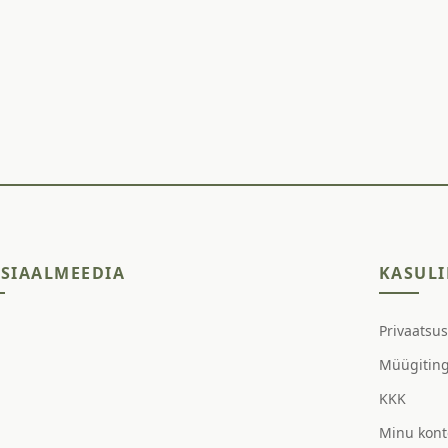
SIAALMEEDIA
KASULI
Privaatsu
Müügitin
KKK
Minu kont