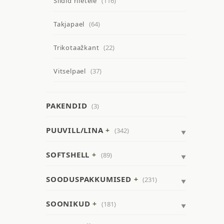
Sildid riietele
(116)
Takjapael
(64)
Trikotaažkant
(22)
Vitselpael
(37)
PAKENDID
(3)
PUUVILL/LINA
(342)
SOFTSHELL
(89)
SOODUSPAKKUMISED
(231)
SOONIKUD
(181)