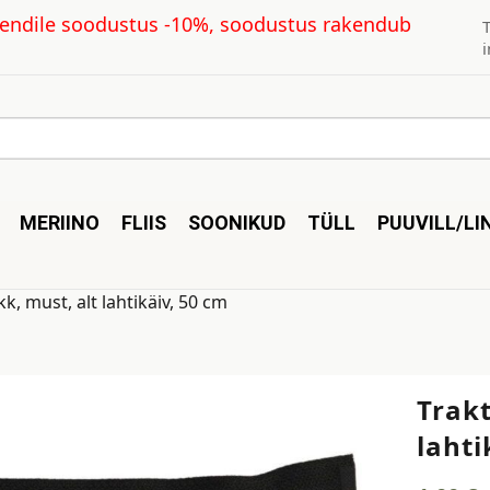
kliendile soodustus -10%, soodustus rakendub
MERIINO
FLIIS
SOONIKUD
TÜLL
PUUVILL/LI
k, must, alt lahtikäiv, 50 cm
Trakt
lahti