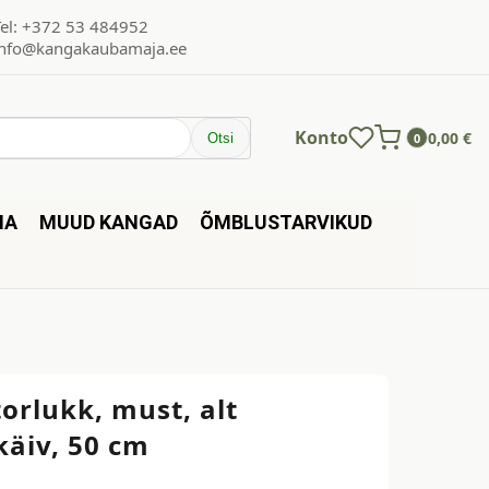
Tel: +372 53 484952
info@kangakaubamaja.ee
Konto
0,00
€
Otsi
0
NA
MUUD KANGAD
ÕMBLUSTARVIKUD
orlukk, must, alt
käiv, 50 cm