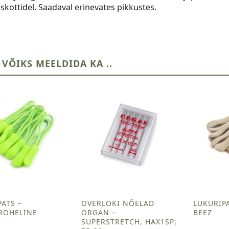
kottidel. Saadaval erinevates pikkustes.
 VÕIKS MEELDIDA KA ..
ATS –
OVERLOKI NÕELAD
LUKURIP
ROHELINE
ORGAN –
BEEZ
SUPERSTRETCH, HAX1SP;