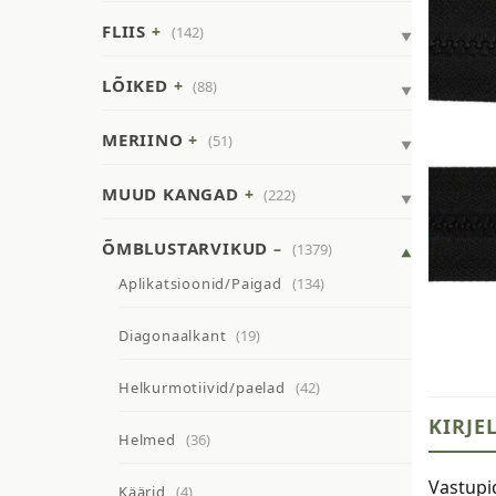
FLIIS
(142)
LÕIKED
(88)
MERIINO
(51)
MUUD KANGAD
(222)
ÕMBLUSTARVIKUD
(1379)
Aplikatsioonid/Paigad
(134)
Diagonaalkant
(19)
Helkurmotiivid/paelad
(42)
KIRJE
Helmed
(36)
Vastupid
Käärid
(4)