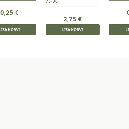
75-90
0,25
€
2,75
€
LISA KORVI
LISA KORVI
L