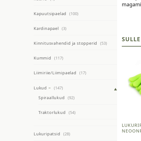
magamis
Kapuutsipaelad
(100)
Kardinapael
(3)
SULLE
Kinnitusvahendid ja stopperid
(53)
Kummid
(117)
Liimiriie/Liimipaelad
(17)
Lukud
(147)
Spiraallukud
(92)
Traktorlukud
(54)
LUKURIP
NEOON
Lukuripatsid
(28)