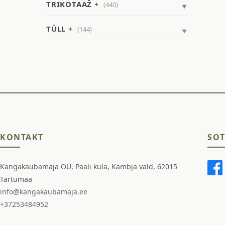
TRIKOTAAŽ
(440)
TÜLL
(144)
KONTAKT
SOT
Kangakaubamaja OÜ, Paali küla, Kambja vald, 62015
Tartumaa
info@kangakaubamaja.ee
+37253484952