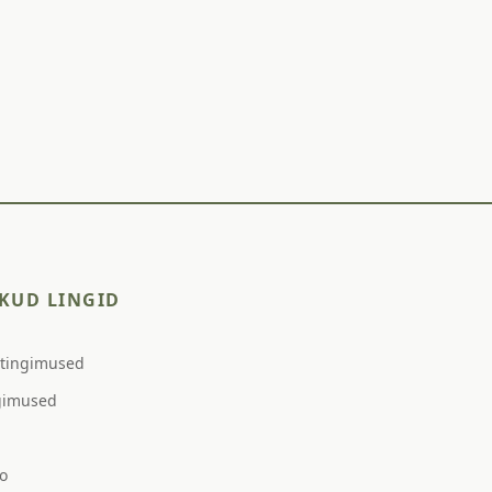
KUD LINGID
stingimused
gimused
o