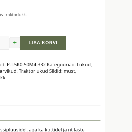
iv traktorlukk.
+
LISA KORVI
ukk,
od:
P-I-5K0-50M4-332
Kategooriad:
Lukud
,
arvikud
,
Traktorlukud
Sildid:
must
,
ukk
ipluusidel, aga ka kottidel ja nt laste