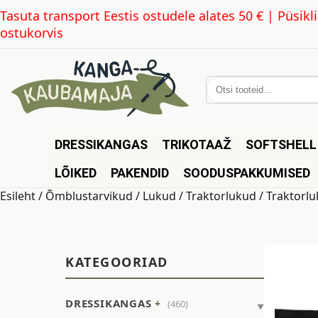
Tasuta transport Eestis ostudele alates 50 € | Püsi
ostukorvis
Otsi:
DRESSIKANGAS
TRIKOTAAŽ
SOFTSHELL
LÕIKED
PAKENDID
SOODUSPAKKUMISED
Esileht
/
Õmblustarvikud
/
Lukud
/
Traktorlukud
/ Traktorluk
KATEGOORIAD
DRESSIKANGAS
(460)