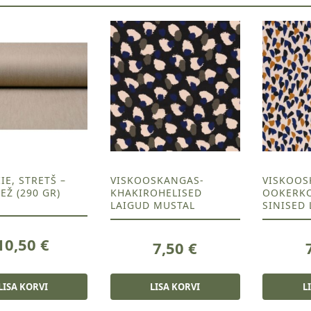
IE, STRETŠ –
VISKOOSKANGAS-
VISKOOS
Ž (290 GR)
KHAKIROHELISED
OOKERKO
LAIGUD MUSTAL
SINISED 
10,50
€
7,50
€
LISA KORVI
LISA KORVI
L