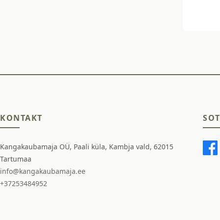
KONTAKT
SOT
Kangakaubamaja OÜ, Paali küla, Kambja vald, 62015
Tartumaa
info@kangakaubamaja.ee
+37253484952