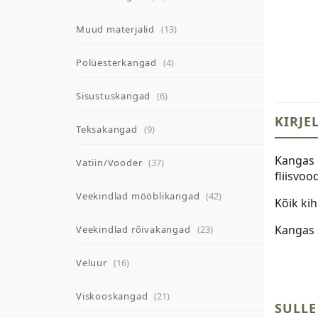
Muud materjalid
(13)
Polüesterkangad
(4)
Sisustuskangad
(6)
KIRJE
Teksakangad
(9)
Kangas o
Vatiin/Vooder
(37)
fliisvood
Veekindlad mööblikangad
(42)
Kõik ki
Kangas 
Veekindlad rõivakangad
(23)
Veluur
(16)
Viskooskangad
(21)
SULLE