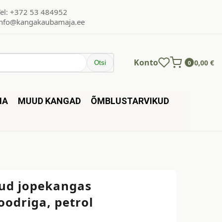
Tel: +372 53 484952
info@kangakaubamaja.ee
Konto
0,00
€
Otsi
0
NA
MUUD KANGAD
ÕMBLUSTARVIKUD
tud jopekangas
voodriga, petrol