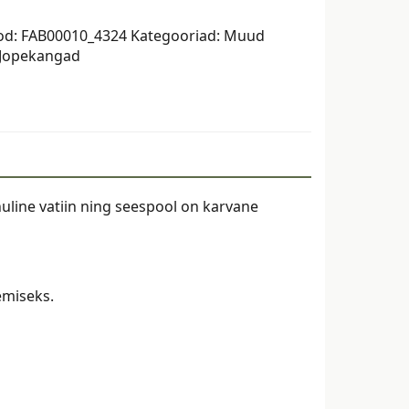
riga,
od:
FAB00010_4324
Kategooriad:
Muud
Jopekangad
huline vatiin ning seespool on karvane
emiseks.