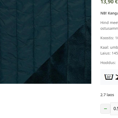
13,90
€
NB! Kanga
Hind meet
ostusamm
Koostis: 
Kaal: umb
Laius: 14
Hooldus:
2.7 laos
−
Tepitud
jopekan