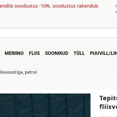
kliendile soodustus -10%, soodustus rakendub
MERIINO
FLIIS
SOONIKUD
TÜLL
PUUVILL/LI
iisvoodriga, petrol
Tepi
fliis