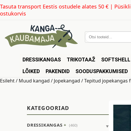
Tasuta transport Eestis ostudele alates 50 € | Püsi
ostukorvis
Otsi:
DRESSIKANGAS
TRIKOTAAŽ
SOFTSHELL
LÕIKED
PAKENDID
SOODUSPAKKUMISED
Esileht
/
Muud kangad
/
Jopekangad
/ Tepitud jopekangas fl
KATEGOORIAD
DRESSIKANGAS
(460)