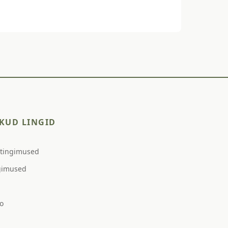
KUD LINGID
stingimused
gimused
o