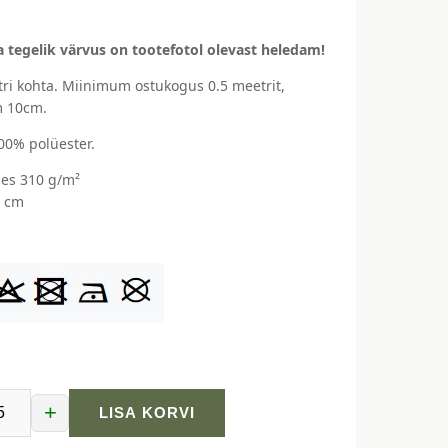
 tegelik värvus on tootefotol olevast heledam!
ri kohta. Miinimum ostukogus 0.5 meetrit,
 10cm.
100% polüester.
es 310 g/m²
5 cm
+
LISA KORVI
gas