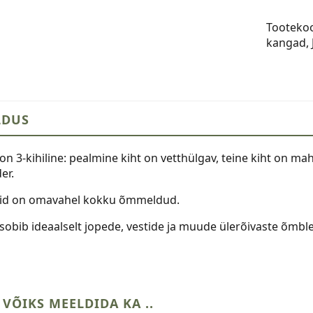
fliisvood
Tooteko
petrol
kangad
,
kogus
LDUS
n 3-kihiline: pealmine kiht on vetthülgav, teine kiht on ma
er.
hid on omavahel kokku õmmeldud.
sobib ideaalselt jopede, vestide ja muude ülerõivaste õmbl
 VÕIKS MEELDIDA KA ..