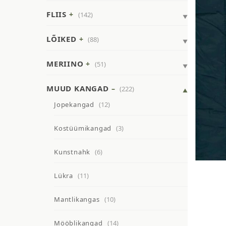
FLIIS
(142)
LÕIKED
(88)
MERIINO
(51)
MUUD KANGAD
(222)
Jopekangad
(12)
Kostüümikangad
(3)
Kunstnahk
(6)
Lükra
(11)
Mantlikangas
(10)
Mööblikangad
(14)