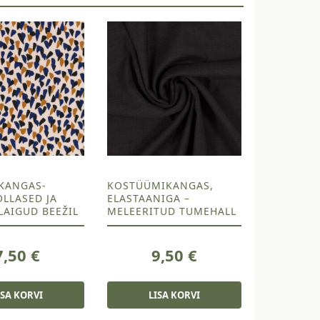
KANGAS-
KOSTÜÜMIKANGAS,
LLASED JA
ELASTAANIGA –
LAIGUD BEEŽIL
MELEERITUD TUMEHALL
7,50
€
9,50
€
ISA KORVI
LISA KORVI