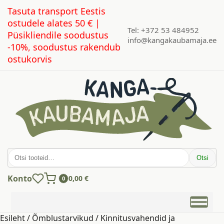
Tasuta transport Eestis
ostudele alates 50 € |
Tel: +372 53 484952
Püsikliendile soodustus
info@kangakaubamaja.ee
-10%, soodustus rakendub
ostukorvis
Otsi:
Otsi
Konto
0,00
€
0
Esileht
/
Õmblustarvikud
/
Kinnitusvahendid ja