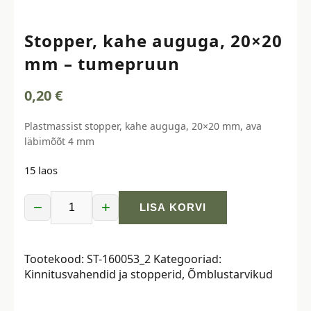
Stopper, kahe auguga, 20×20
mm – tumepruun
0,20
€
Plastmassist stopper, kahe auguga, 20×20 mm, ava
läbimõõt 4 mm
15 laos
−
+
LISA KORVI
Stopper,
kahe
auguga,
Tootekood:
ST-160053_2
Kategooriad:
20x20
Kinnitusvahendid ja stopperid
,
Õmblustarvikud
mm
-
tumepruun