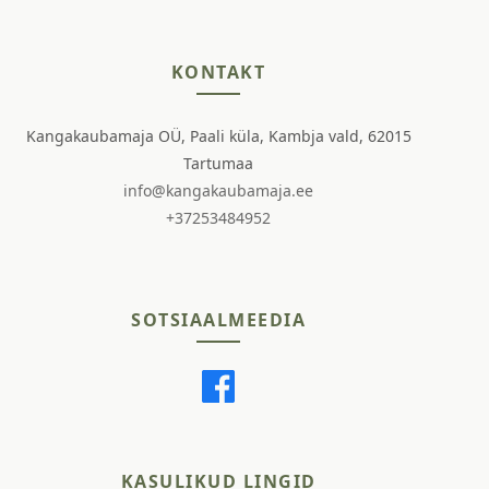
KONTAKT
Kangakaubamaja OÜ, Paali küla, Kambja vald, 62015
Tartumaa
info@kangakaubamaja.ee
+37253484952
SOTSIAALMEEDIA
KASULIKUD LINGID