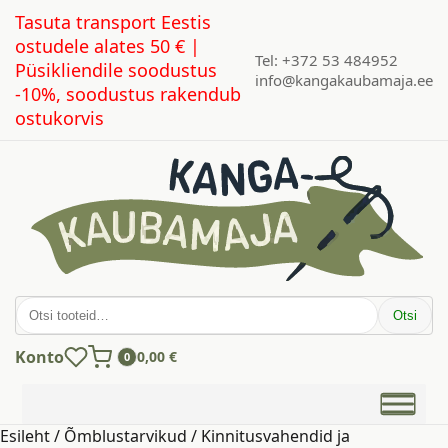
Tasuta transport Eestis
ostudele alates 50 € |
Tel: +372 53 484952
Püsikliendile soodustus
info@kangakaubamaja.ee
-10%, soodustus rakendub
ostukorvis
Otsi:
Otsi
Konto
0,00
€
0
Esileht
/
Õmblustarvikud
/
Kinnitusvahendid ja