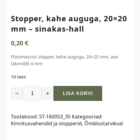
Stopper, kahe auguga, 20×20
mm – sinakas-hall
0,20
€
Plastmassist stopper, kahe auguga, 20×20 mm, ava
läbimõõt 4 mm
10 laos
−
+
LISA KORVI
Stopper,
kahe
auguga,
Tootekood:
ST-160053_35
Kategooriad:
20x20
Kinnitusvahendid ja stopperid
,
Õmblustarvikud
mm
-
sinakas-