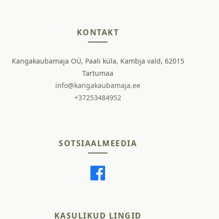
KONTAKT
Kangakaubamaja OÜ, Paali küla, Kambja vald, 62015
Tartumaa
info@kangakaubamaja.ee
+37253484952
SOTSIAALMEEDIA
KASULIKUD LINGID