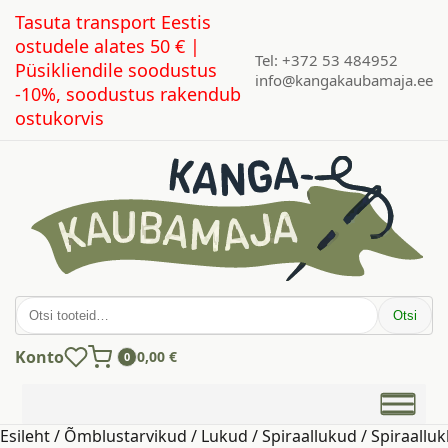
Tasuta transport Eestis
ostudele alates 50 € |
Tel: +372 53 484952
Püsikliendile soodustus
info@kangakaubamaja.ee
-10%, soodustus rakendub
ostukorvis
Otsi:
Otsi
Konto
0,00
€
0
Esileht
/
Õmblustarvikud
/
Lukud
/
Spiraallukud
/ Spiraalluk