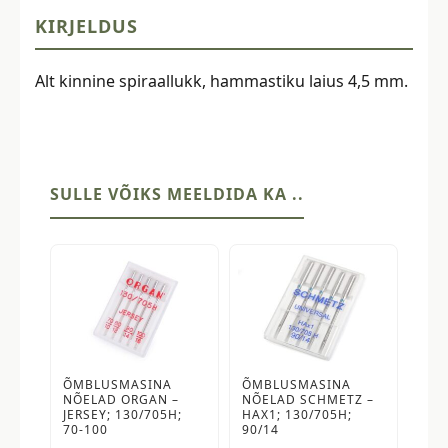
KIRJELDUS
Alt kinnine spiraallukk, hammastiku laius 4,5 mm.
SULLE VÕIKS MEELDIDA KA ..
ÕMBLUSMASINA
ÕMBLUSMASINA
NÕELAD ORGAN –
NÕELAD SCHMETZ –
JERSEY; 130/705H;
HAX1; 130/705H;
70-100
90/14