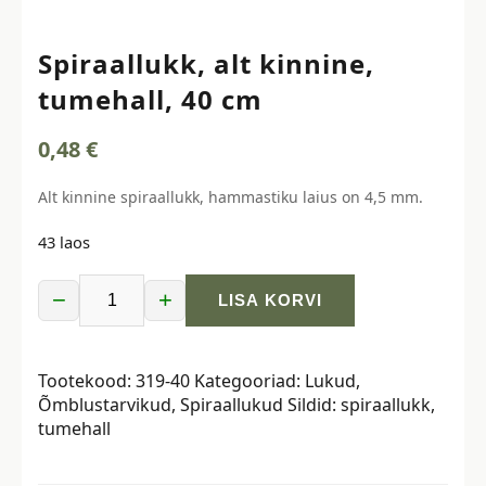
Spiraallukk, alt kinnine,
tumehall, 40 cm
0,48
€
Alt kinnine spiraallukk, hammastiku laius on 4,5 mm.
43 laos
−
+
LISA KORVI
Spiraallukk,
alt
kinnine,
Tootekood:
319-40
Kategooriad:
Lukud
,
tumehall,
Õmblustarvikud
,
Spiraallukud
Sildid:
spiraallukk
,
40
tumehall
cm
kogus