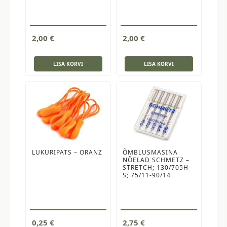
2,00
€
2,00
€
LISA KORVI
LISA KORVI
LUKURIPATS – ORANZ
ÕMBLUSMASINA
NÕELAD SCHMETZ –
STRETCH; 130/705H-
S; 75/11-90/14
0,25
€
2,75
€