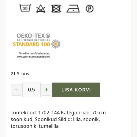
21.5 laos
−
+
LISA KORVI
Soonik
-
roosakas-
Tootekood:
1702_144
Kategooriad:
70 cm
lilla,
soonikud
,
Soonikud
Sildid:
lilla
,
soonik
,
70
torusoonik
,
tumelilla
cm
torus,