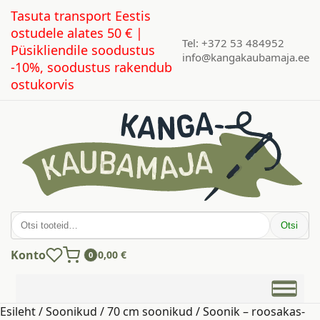
Tasuta transport Eestis
ostudele alates 50 € |
Tel: +372 53 484952
Püsikliendile soodustus
info@kangakaubamaja.ee
-10%, soodustus rakendub
ostukorvis
Otsi:
Otsi
Konto
0,00
€
0
Esileht
/
Soonikud
/
70 cm soonikud
/ Soonik – roosakas-