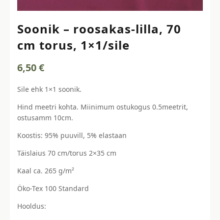
Soonik – roosakas-lilla, 70
cm torus, 1×1/sile
6,50
€
Sile ehk 1×1 soonik.
Hind meetri kohta. Miinimum ostukogus 0.5meetrit,
ostusamm 10cm.
Koostis: 95% puuvill, 5% elastaan
Täislaius 70 cm/torus 2×35 cm
Kaal ca. 265 g/m²
Öko-Tex 100 Standard
Hooldus: