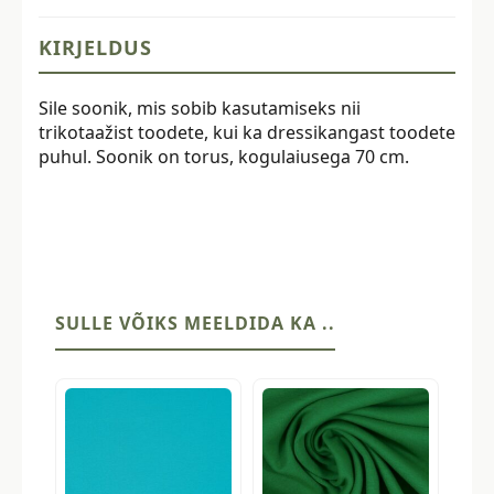
1x1/sile
kogus
KIRJELDUS
Sile soonik, mis sobib kasutamiseks nii
trikotaažist toodete, kui ka dressikangast toodete
puhul. Soonik on torus, kogulaiusega 70 cm.
SULLE VÕIKS MEELDIDA KA ..