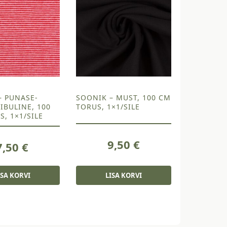
– PUNASE-
SOONIK – MUST, 100 CM
IBULINE, 100
TORUS, 1×1/SILE
, 1×1/SILE
9,50
€
7,50
€
ISA KORVI
LISA KORVI