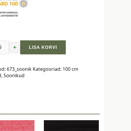
+
LISA KORVI
od:
673_soonik
Kategooriad:
100 cm
d
,
Soonikud
ž