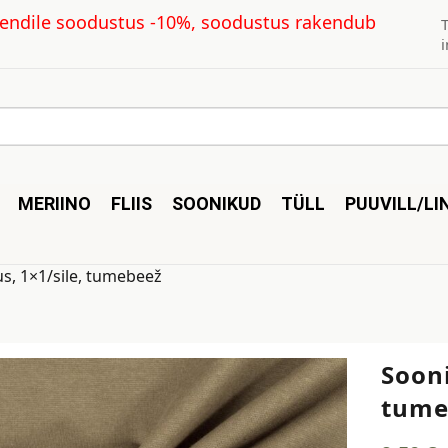
kliendile soodustus -10%, soodustus rakendub
MERIINO
FLIIS
SOONIKUD
TÜLL
PUUVILL/LI
us, 1×1/sile, tumebeež
Sooni
tume