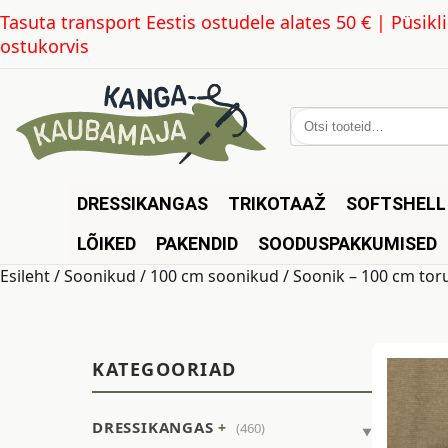
Tasuta transport Eestis ostudele alates 50 € | Püsi
ostukorvis
Otsi:
DRESSIKANGAS
TRIKOTAAŽ
SOFTSHELL
LÕIKED
PAKENDID
SOODUSPAKKUMISED
Esileht
/
Soonikud
/
100 cm soonikud
/ Soonik – 100 cm tor
KATEGOORIAD
DRESSIKANGAS
(460)