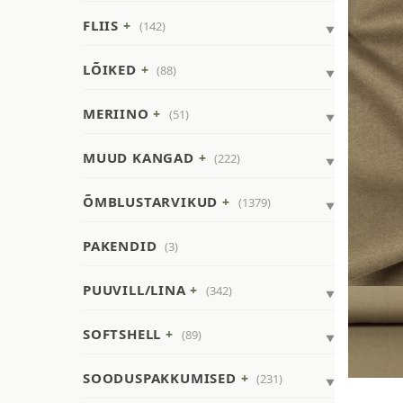
FLIIS
(142)
LÕIKED
(88)
MERIINO
(51)
MUUD KANGAD
(222)
ÕMBLUSTARVIKUD
(1379)
PAKENDID
(3)
PUUVILL/LINA
(342)
SOFTSHELL
(89)
SOODUSPAKKUMISED
(231)