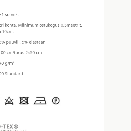
×1 soonik.
ri kohta. Miinimum ostukogus 0.5meetrit,
 10cm.
95% puuvill, 5% elastaan
 100 cm/torus 2×50 cm
240 g/m²
00 Standard