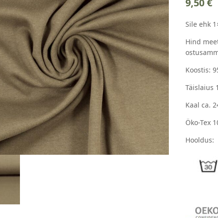
9,50
€
Sile ehk 1
Hind meet
ostusamm
Koostis: 
Täislaius
Kaal ca. 
Öko-Tex 1
Hooldus: