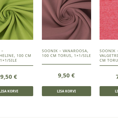
 –
SOONIK – VANAROOSA,
SOONIK 
HELINE, 100 CM
100 CM TORUS, 1×1/SILE
VALGETRI
1×1/SILE
CM TORUS
9,50
€
9,50
€
LISA KORVI
LISA KORVI
L