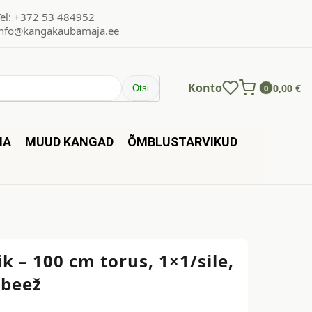
Tel: +372 53 484952
info@kangakaubamaja.ee
Konto
0,00
€
Otsi
0
NA
MUUD KANGAD
ÕMBLUSTARVIKUD
k – 100 cm torus, 1×1/sile,
beež