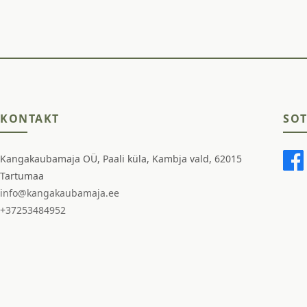
KONTAKT
SOT
Kangakaubamaja OÜ, Paali küla, Kambja vald, 62015
Tartumaa
info@kangakaubamaja.ee
+37253484952