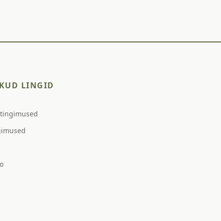
KUD LINGID
stingimused
gimused
o