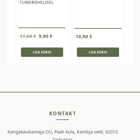
TUMEROHELISEL
Algne
Current
17,50
€
9,90
€
10,90
€
hind
price
oli:
is:
LISA KORVI
LISA KORVI
17,50 €.
9,90 €.
KONTAKT
Kangakaubamaja OÜ, Paali küla, Kambja vald, 62015
Tartumaa