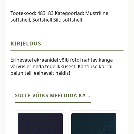
-
roosidega
Tootekood:
483183
Kategooriad:
Mustriline
kogus
softshell
,
Softshell
Silt:
softshell
KIRJELDUS
Erinevatel ekraanidel võib fotol nähtav kanga
värvus erineda tegelikkusest! Kahtluse korral
palun telli eelnevalt näidis!
SULLE VÕIKS MEELDIDA KA ..