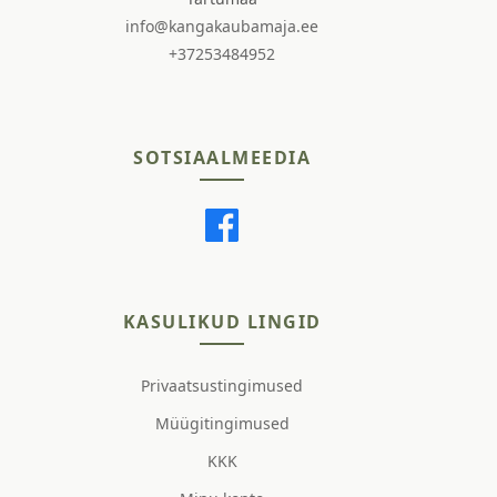
info@kangakaubamaja.ee
+37253484952
SOTSIAALMEEDIA
KASULIKUD LINGID
Privaatsustingimused
Müügitingimused
KKK