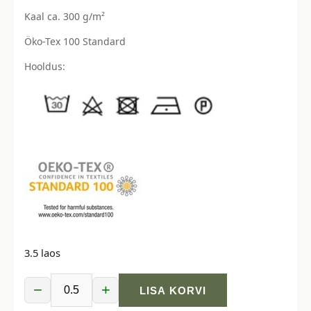
Kaal ca. 300 g/m²
Öko-Tex 100 Standard
Hooldus:
3.5 laos
−
+
LISA KORVI
Softshell