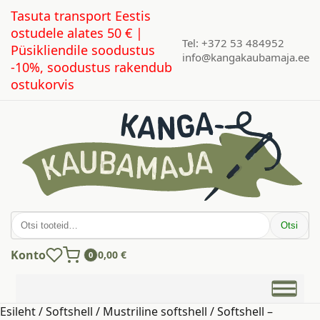
Tasuta transport Eestis
ostudele alates 50 € |
Tel: +372 53 484952
Püsikliendile soodustus
info@kangakaubamaja.ee
-10%, soodustus rakendub
ostukorvis
Otsi:
Otsi
Konto
0,00
€
0
Esileht
/
Softshell
/
Mustriline softshell
/ Softshell –