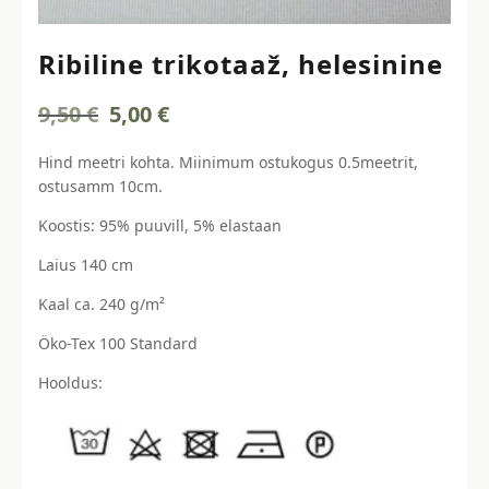
Ribiline trikotaaž, helesinine
Algne
Current
9,50
€
5,00
€
hind
price
oli:
is:
Hind meetri kohta. Miinimum ostukogus 0.5meetrit,
9,50 €.
5,00 €.
ostusamm 10cm.
Koostis: 95% puuvill, 5% elastaan
Laius 140 cm
Kaal ca. 240 g/m²
Öko-Tex 100 Standard
Hooldus: