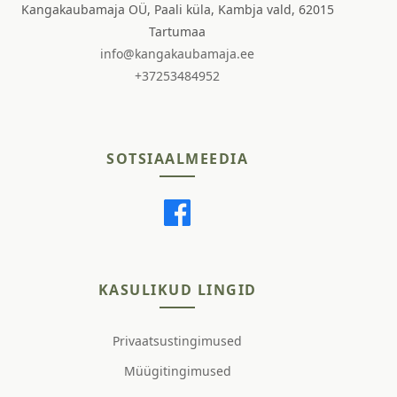
Kangakaubamaja OÜ, Paali küla, Kambja vald, 62015
Tartumaa
info@kangakaubamaja.ee
+37253484952
SOTSIAALMEEDIA
KASULIKUD LINGID
Privaatsustingimused
Müügitingimused