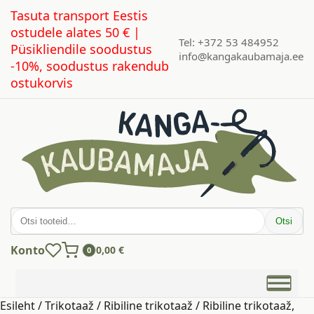
Tasuta transport Eestis
ostudele alates 50 € |
Tel: +372 53 484952
Püsikliendile soodustus
info@kangakaubamaja.ee
-10%, soodustus rakendub
ostukorvis
Otsi:
Otsi
Konto
0,00
€
0
Esileht
/
Trikotaaž
/
Ribiline trikotaaž
/ Ribiline trikotaaž,