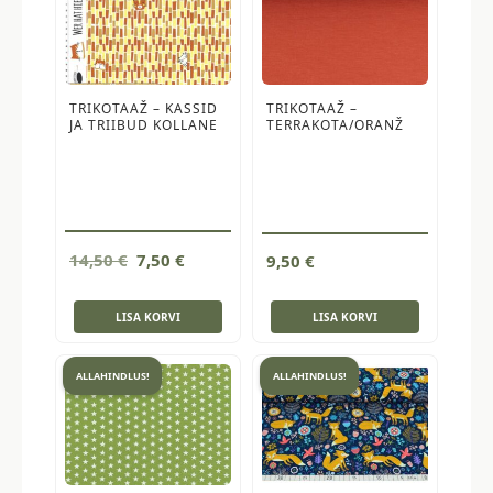
TRIKOTAAŽ – KASSID
TRIKOTAAŽ –
JA TRIIBUD KOLLANE
TERRAKOTA/ORANŽ
Algne
Current
14,50
€
7,50
€
9,50
€
hind
price
oli:
is:
LISA KORVI
LISA KORVI
14,50 €.
7,50 €.
ALLAHINDLUS!
ALLAHINDLUS!