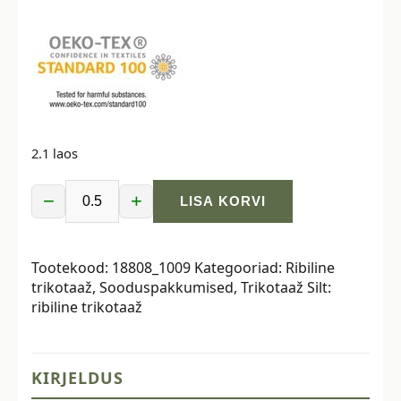
2.1 laos
−
+
LISA KORVI
Ribiline
trikotaaž,
helesinine
Tootekood:
18808_1009
Kategooriad:
Ribiline
kogus
trikotaaž
,
Sooduspakkumised
,
Trikotaaž
Silt:
ribiline trikotaaž
KIRJELDUS