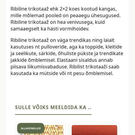
Ribiline trikotaaž ehk 2×2 koes kootud kangas,
mille mõlemad pooled on peaaegu ühesugused.
Ribiline trikotaaž on hea venivusega, kuid
samaaegselt ka hästi vormihoidev.
Ribiline trikotaaž on väga trendikas ning laialt
kasutuses nt pulloveride, aga ka toppide, kleitide
ja seelikute, särkide, õhuliste pükste ja trendikate
jakkide õmblemisel. Elastaani sisaldus annab
piisava liikumisvabaduse. Ribilist trikotaaži saab
kasutada ka mütside või nt pesu õmblemisel.
SULLE VÕIKS MEELDIDA KA ..
ALLAHINDLUS!