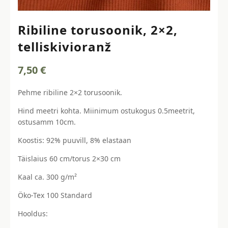
Ribiline torusoonik, 2×2,
telliskivioranž
7,50
€
Pehme ribiline 2×2 torusoonik.
Hind meetri kohta. Miinimum ostukogus 0.5meetrit,
ostusamm 10cm.
Koostis: 92% puuvill, 8% elastaan
Täislaius 60 cm/torus 2×30 cm
Kaal ca. 300 g/m²
Öko-Tex 100 Standard
Hooldus: