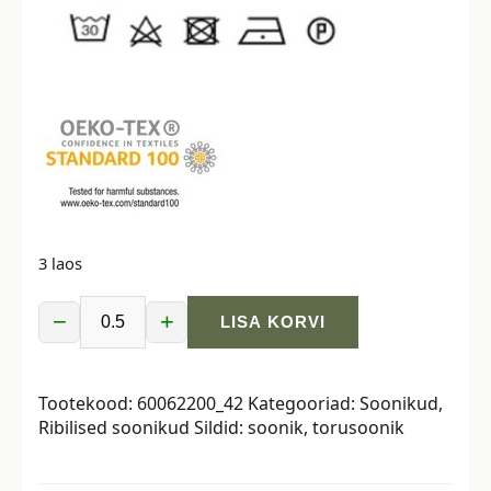
3 laos
−
+
LISA KORVI
Ribiline
torusoonik,
2x2,
Tootekood:
60062200_42
Kategooriad:
Soonikud
,
telliskivioranž
Ribilised soonikud
Sildid:
soonik
,
torusoonik
kogus