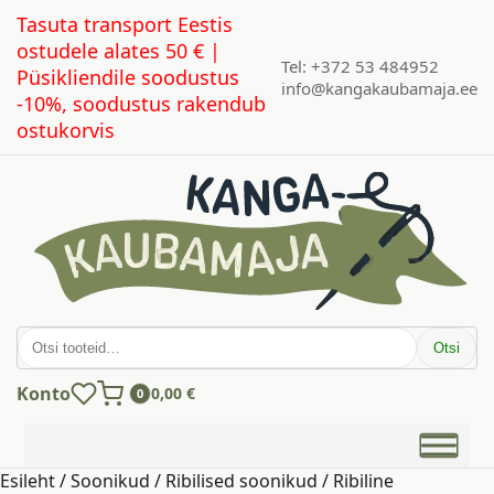
Tasuta transport Eestis
ostudele alates 50 € |
Tel: +372 53 484952
Püsikliendile soodustus
info@kangakaubamaja.ee
-10%, soodustus rakendub
ostukorvis
Otsi:
Otsi
Konto
0,00
€
0
Esileht
/
Soonikud
/
Ribilised soonikud
/ Ribiline