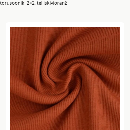
torusoonik, 2×2, telliskivioranž