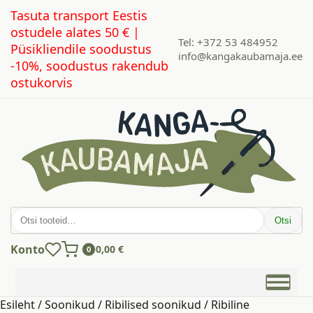
Tasuta transport Eestis
ostudele alates 50 € |
Tel: +372 53 484952
Püsikliendile soodustus
info@kangakaubamaja.ee
-10%, soodustus rakendub
ostukorvis
Otsi:
Otsi
Konto
0,00
€
0
Esileht
/
Soonikud
/
Ribilised soonikud
/ Ribiline