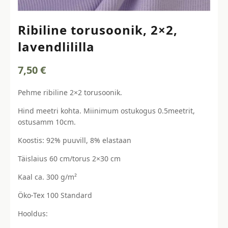
Ribiline torusoonik, 2×2,
lavendlililla
7,50
€
Pehme ribiline 2×2 torusoonik.
Hind meetri kohta. Miinimum ostukogus 0.5meetrit,
ostusamm 10cm.
Koostis: 92% puuvill, 8% elastaan
Täislaius 60 cm/torus 2×30 cm
Kaal ca. 300 g/m²
Öko-Tex 100 Standard
Hooldus: