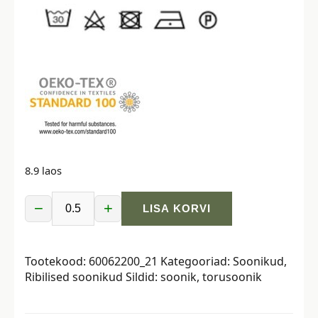
8.9 laos
−
+
LISA KORVI
Ribiline
torusoonik,
2x2,
Tootekood:
60062200_21
Kategooriad:
Soonikud
,
lavendlililla
Ribilised soonikud
Sildid:
soonik
,
torusoonik
kogus