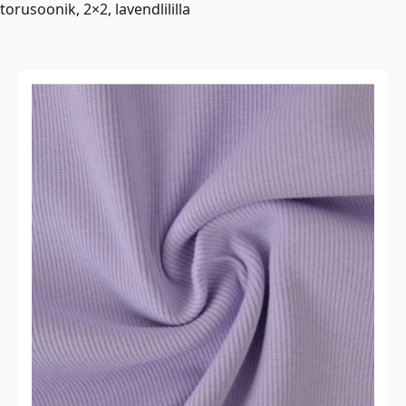
torusoonik, 2×2, lavendlililla