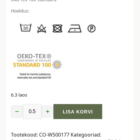
Hooldus:
6.3 laos
−
+
LISA KORVI
Puuvillapopliin,
õunad
pruunil
Tootekood:
CO-W500177
Kategooriad:
kogus