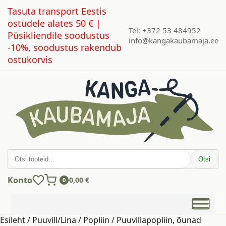
Tasuta transport Eestis
ostudele alates 50 € |
Tel: +372 53 484952
Püsikliendile soodustus
info@kangakaubamaja.ee
-10%, soodustus rakendub
ostukorvis
Otsi:
Otsi
Konto
0,00
€
0
Esileht
/
Puuvill/Lina
/
Popliin
/ Puuvillapopliin, õunad