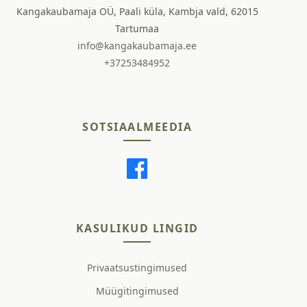
Kangakaubamaja OÜ, Paali küla, Kambja vald, 62015
Tartumaa
info@kangakaubamaja.ee
+37253484952
SOTSIAALMEEDIA
KASULIKUD LINGID
Privaatsustingimused
Müügitingimused