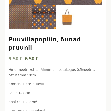
Puuvillapopliin, õunad
pruunil
Algne
Current
9,50
€
6,50
€
hind
price
oli:
is:
Hind meetri kohta. Miinimum ostukogus 0.5meetrit,
9,50 €.
6,50 €.
ostusamm 10cm.
Koostis: 100% puuvill
Laius 147 cm
Kaal ca. 130 g/m²
Öko-Tex 100 Standard