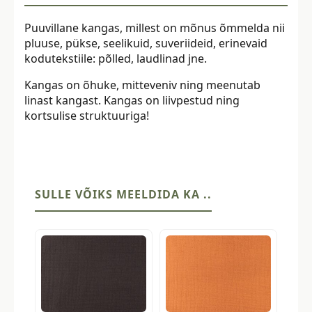
Puuvillane kangas, millest on mõnus õmmelda nii
pluuse, pükse, seelikuid, suveriideid, erinevaid
kodutekstiile: põlled, laudlinad jne.
Kangas on õhuke, mitteveniv ning meenutab
linast kangast. Kangas on liivpestud ning
kortsulise struktuuriga!
SULLE VÕIKS MEELDIDA KA ..