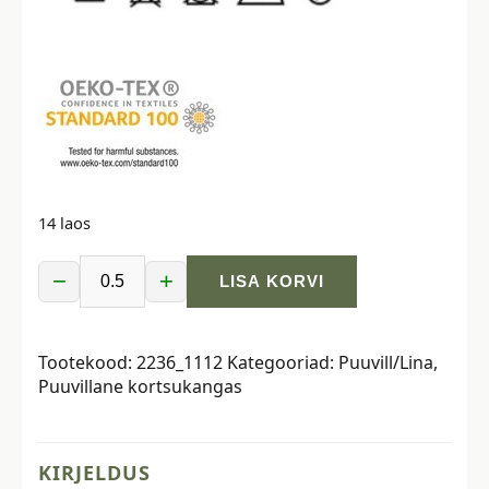
14 laos
−
+
LISA KORVI
Puuvillane
kortsukangas
-
Tootekood:
2236_1112
Kategooriad:
Puuvill/Lina
,
vanaroheline
Puuvillane kortsukangas
kogus
KIRJELDUS