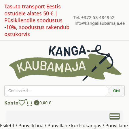
Tasuta transport Eestis
ostudele alates 50 € |
Tel: +372 53 484952
Püsikliendile soodustus
info@kangakaubamaja.ee
-10%, soodustus rakendub
ostukorvis
Otsi:
Otsi
Konto
0,00
€
0
Esileht
/
Puuvill/Lina
/
Puuvillane kortsukangas
/ Puuvillane