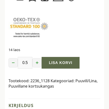
14 laos
−
+
LISA KORVI
Puuvillane
kortsukangas
-
Tootekood:
2236_1128
Kategooriad:
Puuvill/Lina
,
valge
Puuvillane kortsukangas
kogus
KIRJELDUS