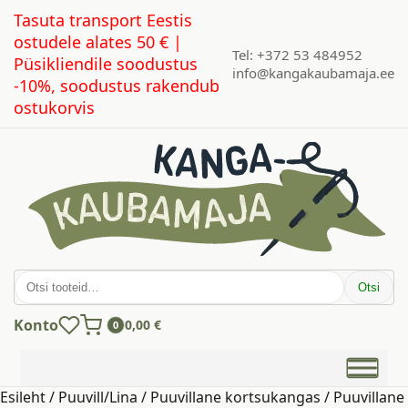
Tasuta transport Eestis
ostudele alates 50 € |
Tel: +372 53 484952
Püsikliendile soodustus
info@kangakaubamaja.ee
-10%, soodustus rakendub
ostukorvis
Otsi:
Otsi
Konto
0,00
€
0
Esileht
/
Puuvill/Lina
/
Puuvillane kortsukangas
/ Puuvillane