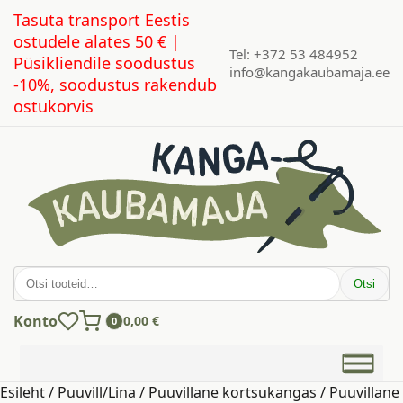
Tasuta transport Eestis
ostudele alates 50 € |
Tel: +372 53 484952
Püsikliendile soodustus
info@kangakaubamaja.ee
-10%, soodustus rakendub
ostukorvis
Otsi:
Otsi
Konto
0,00
€
0
Esileht
/
Puuvill/Lina
/
Puuvillane kortsukangas
/ Puuvillane