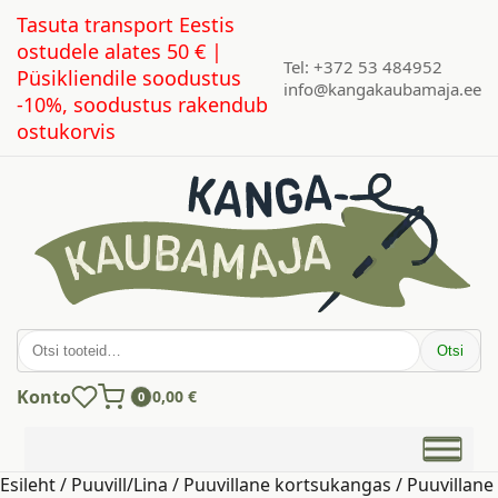
Tasuta transport Eestis
ostudele alates 50 € |
Tel: +372 53 484952
Püsikliendile soodustus
info@kangakaubamaja.ee
-10%, soodustus rakendub
ostukorvis
Otsi:
Otsi
Konto
0,00
€
0
Esileht
/
Puuvill/Lina
/
Puuvillane kortsukangas
/ Puuvillane