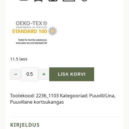
11.5 laos
−
+
LISA KORVI
Puuvillane
kortsukangas
-
Tootekood:
2236_1103
Kategooriad:
Puuvill/Lina
,
loodusvalge
Puuvillane kortsukangas
kogus
KIRJELDUS