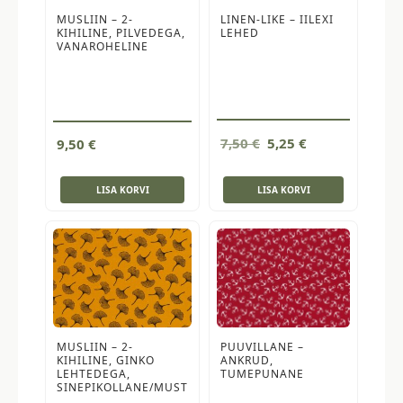
MUSLIIN – 2-
LINEN-LIKE – IILEXI
KIHILINE, PILVEDEGA,
LEHED
VANAROHELINE
Algne
Current
7,50
€
5,25
€
9,50
€
hind
price
oli:
is:
LISA KORVI
LISA KORVI
7,50 €.
5,25 €.
MUSLIIN – 2-
PUUVILLANE –
KIHILINE, GINKO
ANKRUD,
LEHTEDEGA,
TUMEPUNANE
SINEPIKOLLANE/MUST