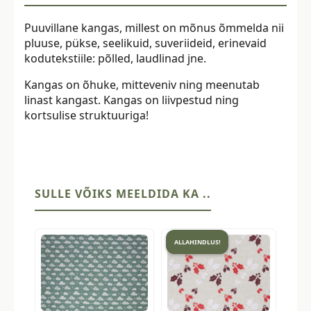
Puuvillane kangas, millest on mõnus õmmelda nii
pluuse, pükse, seelikuid, suveriideid, erinevaid
kodutekstiile: põlled, laudlinad jne.
Kangas on õhuke, mitteveniv ning meenutab
linast kangast. Kangas on liivpestud ning
kortsulise struktuuriga!
SULLE VÕIKS MEELDIDA KA ..
ALLAHINDLUS!