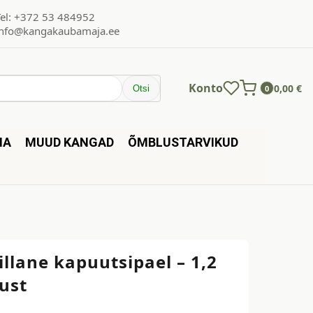
Tel: +372 53 484952
info@kangakaubamaja.ee
Konto
0,00
€
Otsi
0
NA
MUUD KANGAD
ÕMBLUSTARVIKUD
llane kapuutsipael – 1,2
ust