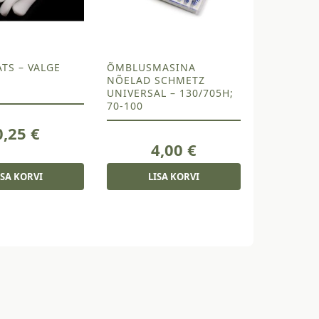
TS – VALGE
ÕMBLUSMASINA
NÕELAD SCHMETZ
UNIVERSAL – 130/705H;
70-100
0,25
€
4,00
€
ISA KORVI
LISA KORVI