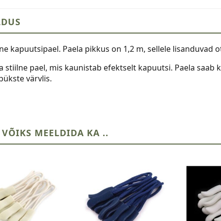
LDUS
ne kapuutsipael. Paela pikkus on 1,2 m, sellele lisanduvad o
a stiilne pael, mis kaunistab efektselt kapuutsi. Paela saab 
ükste värvlis.
 VÕIKS MEELDIDA KA ..