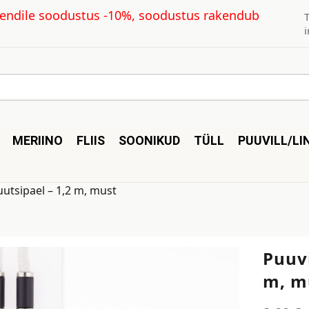
kliendile soodustus -10%, soodustus rakendub
MERIINO
FLIIS
SOONIKUD
TÜLL
PUUVILL/LI
uutsipael – 1,2 m, must
Puuvi
m, m