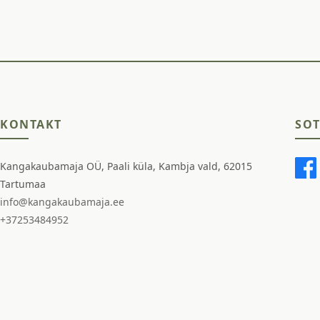
KONTAKT
SOT
Kangakaubamaja OÜ, Paali küla, Kambja vald, 62015
Tartumaa
info@kangakaubamaja.ee
+37253484952