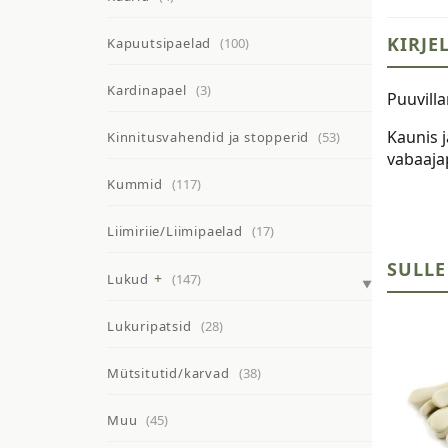
KIRJE
Kapuutsipaelad
(100)
Kardinapael
(3)
Puuvilla
Kaunis j
Kinnitusvahendid ja stopperid
(53)
vabaajap
Kummid
(117)
Liimiriie/Liimipaelad
(17)
SULLE
Lukud
(147)
Lukuripatsid
(28)
Mütsitutid/karvad
(38)
Muu
(45)