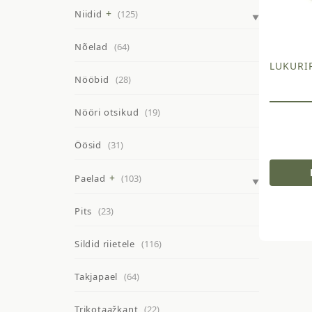
Niidid
(125)
Nõelad
(64)
LUKURIP
Nööbid
(28)
Nööri otsikud
(19)
Öösid
(31)
Paelad
(103)
Pits
(23)
Sildid riietele
(116)
Takjapael
(64)
Trikotaažkant
(22)