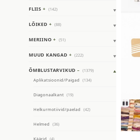
FLIIS
(142)
LÕIKED
(88)
MERIINO
(51)
MUUD KANGAD
(222)
ÕMBLUSTARVIKUD
(1379)
Aplikatsioonid/Paigad
(134)
Diagonaalkant
(19)
Helkurmotiivid/paelad
(42)
Helmed
(36)
Käärid
(4)