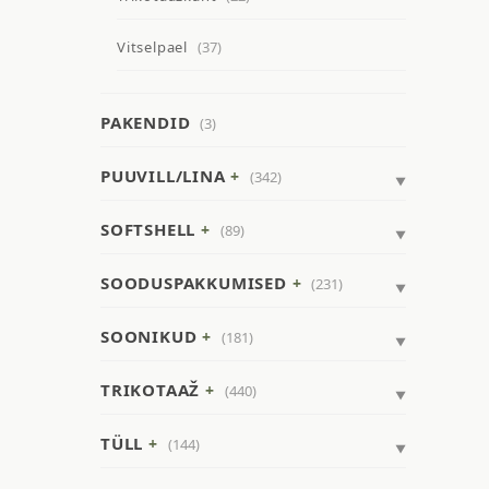
Vitselpael
(37)
PAKENDID
(3)
PUUVILL/LINA
(342)
SOFTSHELL
(89)
SOODUSPAKKUMISED
(231)
SOONIKUD
(181)
TRIKOTAAŽ
(440)
TÜLL
(144)