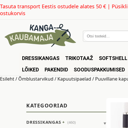
Tasuta transport Eestis ostudele alates 50 € | Püsi
ostukorvis
Otsi:
DRESSIKANGAS
TRIKOTAAŽ
SOFTSHELL
LÕIKED
PAKENDID
SOODUSPAKKUMISED
Esileht
/
Õmblustarvikud
/
Kapuutsipaelad
/ Puuvillane kap
KATEGOORIAD
DRESSIKANGAS
(460)