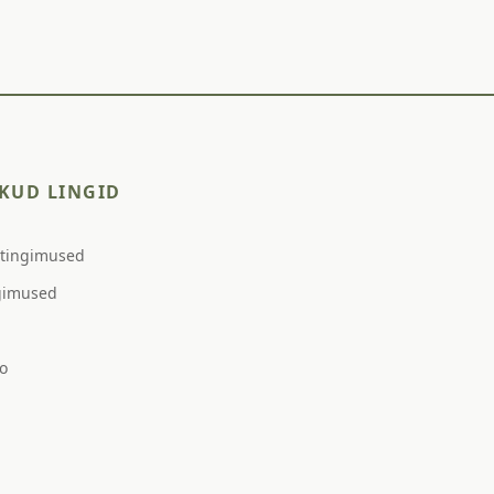
KUD LINGID
stingimused
gimused
o