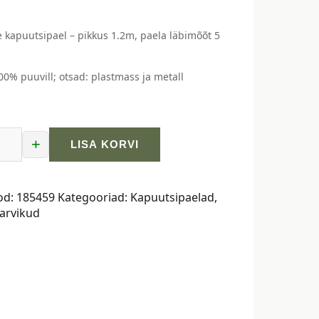
e kapuutsipael – pikkus 1.2m, paela läbimõõt 5
00% puuvill; otsad: plastmass ja metall
+
LISA KORVI
ne
pael
od:
185459
Kategooriad:
Kapuutsipaelad
,
arvikud