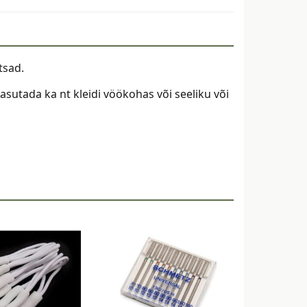
tsad.
kasutada ka nt kleidi vöökohas või seeliku või