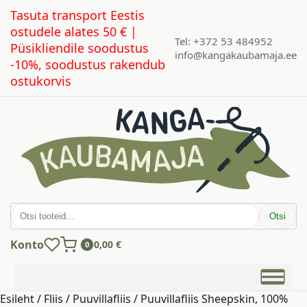
Tasuta transport Eestis
ostudele alates 50 € |
Tel: +372 53 484952
Püsikliendile soodustus
info@kangakaubamaja.ee
-10%, soodustus rakendub
ostukorvis
Otsi:
Otsi
Konto
0,00
€
0
Esileht
/
Fliis
/
Puuvillafliis
/ Puuvillafliis Sheepskin, 100%