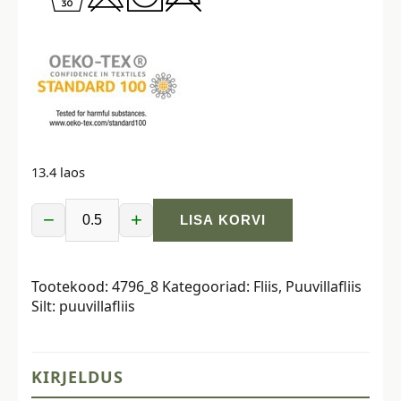
13.4 laos
−
+
LISA KORVI
Puuvillafliis
Sheepskin,
100%
Tootekood:
4796_8
Kategooriad:
Fliis
,
Puuvillafliis
puuvill
Silt:
puuvillafliis
-
tumesinine
kogus
KIRJELDUS