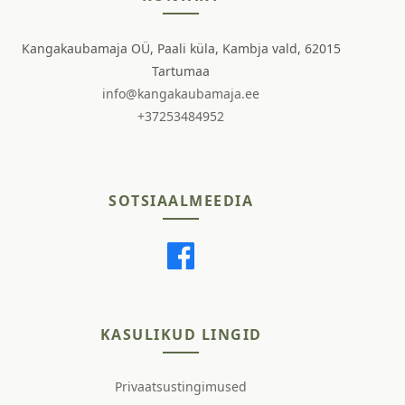
Kangakaubamaja OÜ, Paali küla, Kambja vald, 62015
Tartumaa
info@kangakaubamaja.ee
+37253484952
SOTSIAALMEEDIA
KASULIKUD LINGID
Privaatsustingimused