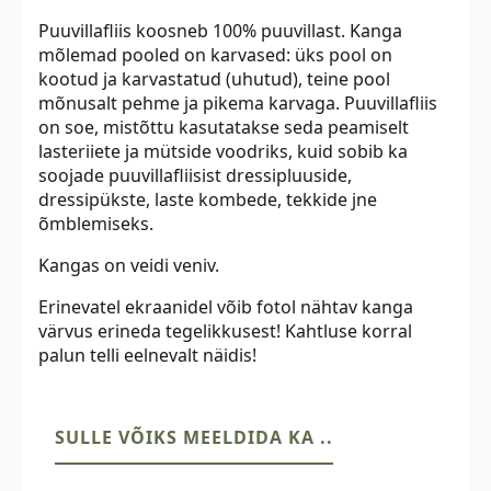
Puuvillafliis koosneb 100% puuvillast. Kanga
mõlemad pooled on karvased: üks pool on
kootud ja karvastatud (uhutud), teine pool
mõnusalt pehme ja pikema karvaga. Puuvillafliis
on soe, mistõttu kasutatakse seda peamiselt
lasteriiete ja mütside voodriks, kuid sobib ka
soojade puuvillafliisist dressipluuside,
dressipükste, laste kombede, tekkide jne
õmblemiseks.
Kangas on veidi veniv.
Erinevatel ekraanidel võib fotol nähtav kanga
värvus erineda tegelikkusest! Kahtluse korral
palun telli eelnevalt näidis!
SULLE VÕIKS MEELDIDA KA ..