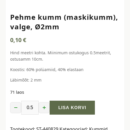
Pehme kumm (maskikumm),
valge, Ø2mm
0,10
€
Hind meetri kohta. Miinimum ostukogus 0.5meetrit,
ostusamm 10cm.
Koostis: 60% polüamiid, 40% elastaan
Läbimõõt: 2 mm
71 laos
−
+
LISA KORVI
Pehme
kumm
(maskikumm),
Tootekood:
ST-440829
Kategooriad:
Kummid
,
valge,