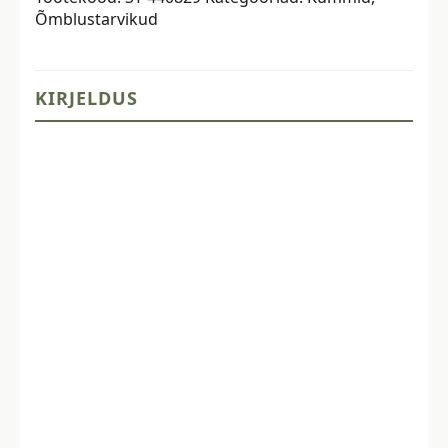
Õmblustarvikud
Ø2mm
kogus
KIRJELDUS