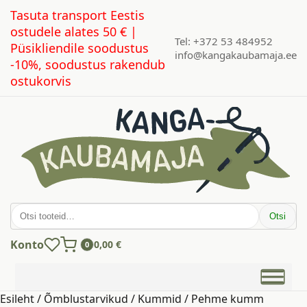
Tasuta transport Eestis
ostudele alates 50 € |
Tel: +372 53 484952
Püsikliendile soodustus
info@kangakaubamaja.ee
-10%, soodustus rakendub
ostukorvis
Otsi:
Otsi
Konto
0,00
€
0
Esileht
/
Õmblustarvikud
/
Kummid
/ Pehme kumm