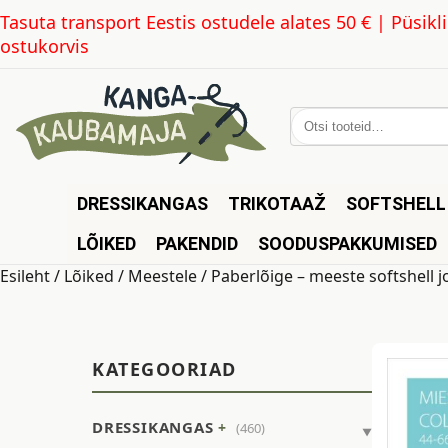
Tasuta transport Eestis ostudele alates 50 € | Püsi
ostukorvis
Otsi:
DRESSIKANGAS
TRIKOTAAŽ
SOFTSHELL
LÕIKED
PAKENDID
SOODUSPAKKUMISED
Esileht
/
Lõiked
/
Meestele
/ Paberlõige – meeste softshell j
KATEGOORIAD
DRESSIKANGAS
(460)