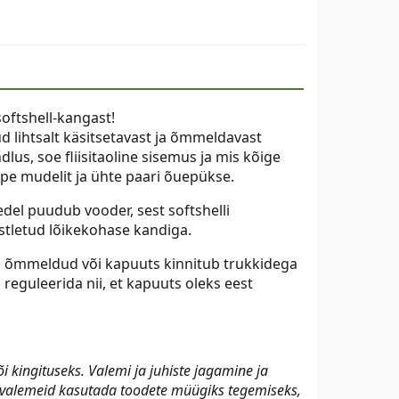
oftshell-kangast!
d lihtsalt käsitsetavast ja õmmeldavast
us, soe fliisitaoline sisemus ja mis kõige
pe mudelit ja ühte paari õuepükse.
edel puudub vooder, sest softshelli
stletud lõikekohase kandiga.
ni õmmeldud või kapuuts kinnitub trukkidega
reguleerida nii, et kapuuts oleks eest
kingituseks. Valemi ja juhiste jagamine ja
d valemeid kasutada toodete müügiks tegemiseks,