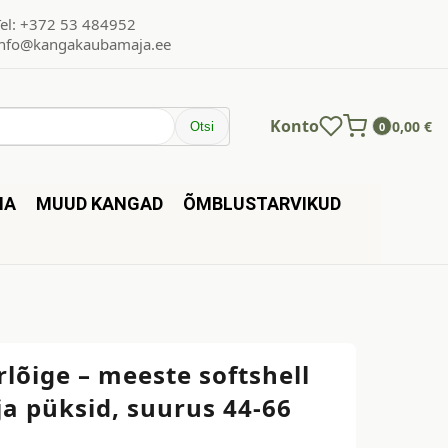
Tel: +372 53 484952
info@kangakaubamaja.ee
Konto
0,00
€
Otsi
0
NA
MUUD KANGAD
ÕMBLUSTARVIKUD
lõige – meeste softshell
ja püksid, suurus 44-66