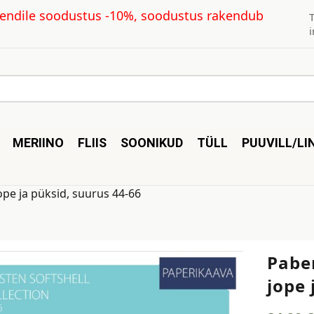
kliendile soodustus -10%, soodustus rakendub
MERIINO
FLIIS
SOONIKUD
TÜLL
PUUVILL/LI
ope ja püksid, suurus 44-66
Paber
jope 