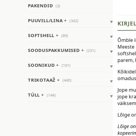
PAKENDID
(3)
PUUVILL/LINA
(342)
KIRJE
SOFTSHELL
(89)
Õmble i
Meeste 
SOODUSPAKKUMISED
(231)
softshel
parem, 
SOONIKUD
(181)
Kõikidel
omaduse
TRIKOTAAŽ
(440)
Jope mu
TÜLL
(144)
jope kra
väiksem
Lõige o
Lõige on
kopeerim