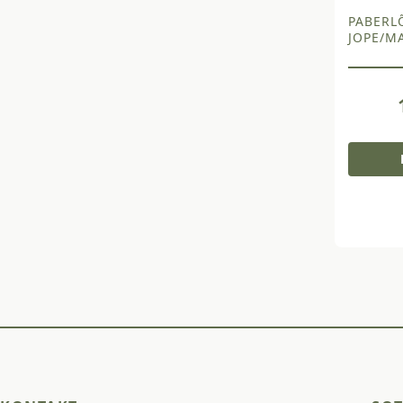
PABERLÕ
JOPE/M