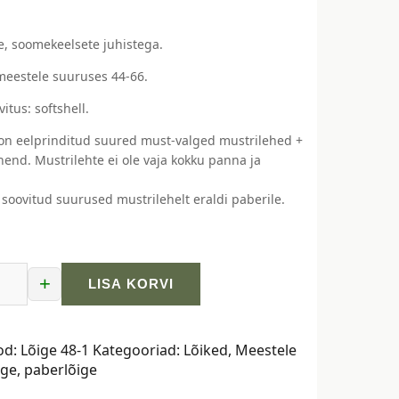
e, soomekeelsete juhistega.
meestele suuruses 44-66.
tus: softshell.
on eelprinditud suured must-valged mustrilehed +
end. Mustrilehte ei ole vaja kokku panna ja
 soovitud suurused mustrilehelt eraldi paberile.
+
LISA KORVI
ge
od:
Lõige 48-1
Kategooriad:
Lõiked
,
Meestele
ige
,
paberlõige