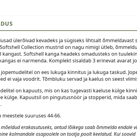
püksid,
suurus
44-
LDUS
66
kogus
lusad ülerõivad kevadeks ja sügiseks lihtsalt õmmeldavast s
Softshell Collection mustrid on nagu nimigi ütleb, õmmeldu
l kangast. Softshell kanga headeks omadusteks on tuulekindl
kangas ei narmenda. Komplekt sisaldab 3 erinevat avarat jo
 jopemudelitel on ees lukuga kinnitus ja lukuga taskud. Jop
d ei vaja voodrit. Tõmbluku servad ja kaelus on seest viimi
delitel on kapuuts, mis on kas tugevasti kaeluse külge kin
e külge. Kapuutsil on pingutusnöör ja stopperid, mida saab 
.
n meestele suuruses 44-66.
 mõeldud erakasutuseks, antud lõikega saab õmmelda endale või 
ine kolmandale osapoolele on tootja poolt keelatud. Kui soovi