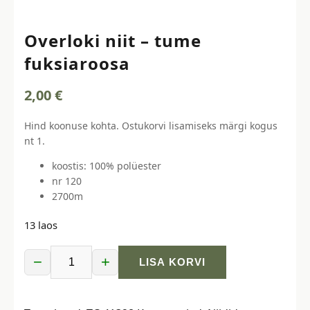
Overloki niit – tume
fuksiaroosa
2,00
€
Hind koonuse kohta. Ostukorvi lisamiseks märgi kogus
nt 1.
koostis: 100% polüester
nr 120
2700m
13 laos
−
+
LISA KORVI
Overloki
niit
-