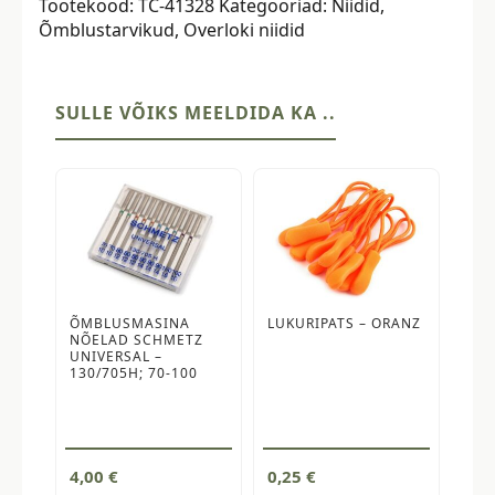
Tootekood:
TC-41328
Kategooriad:
Niidid
,
tume
Õmblustarvikud
,
Overloki niidid
fuksiaroosa
kogus
SULLE VÕIKS MEELDIDA KA ..
ÕMBLUSMASINA
LUKURIPATS – ORANZ
NÕELAD SCHMETZ
UNIVERSAL –
130/705H; 70-100
4,00
€
0,25
€