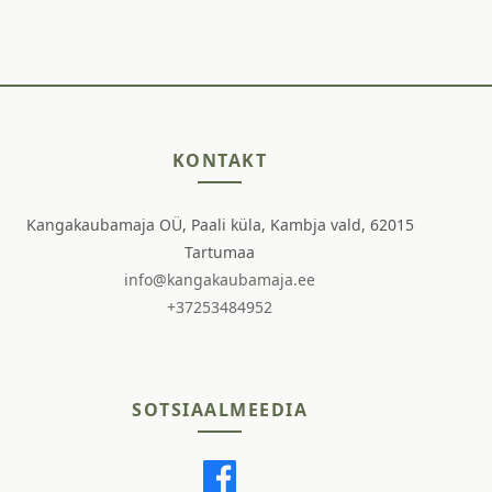
KONTAKT
Kangakaubamaja OÜ, Paali küla, Kambja vald, 62015
Tartumaa
info@kangakaubamaja.ee
+37253484952
SOTSIAALMEEDIA