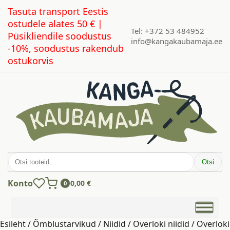
Tasuta transport Eestis
ostudele alates 50 € |
Tel: +372 53 484952
Püsikliendile soodustus
info@kangakaubamaja.ee
-10%, soodustus rakendub
ostukorvis
Otsi:
Otsi
Konto
0,00
€
0
Esileht
/
Õmblustarvikud
/
Niidid
/
Overloki niidid
/ Overloki