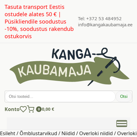
Tasuta transport Eestis
ostudele alates 50 € |
Tel: +372 53 484952
Püsikliendile soodustus
info@kangakaubamaja.ee
-10%, soodustus rakendub
ostukorvis
Otsi:
Otsi
Konto
0,00
€
0
Esileht
/
Õmblustarvikud
/
Niidid
/
Overloki niidid
/ Overloki