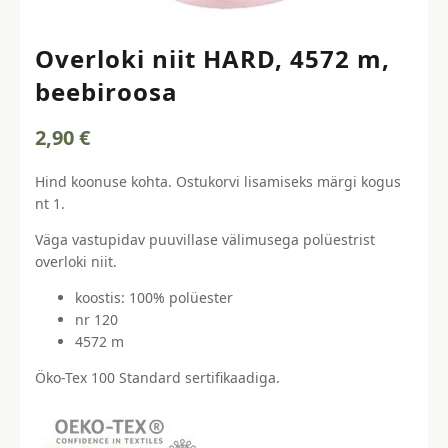
Overloki niit HARD, 4572 m,
beebiroosa
2,90
€
Hind koonuse kohta. Ostukorvi lisamiseks märgi kogus
nt 1.
Väga vastupidav puuvillase välimusega polüestrist
overloki niit.
koostis: 100% polüester
nr 120
4572 m
Öko-Tex 100 Standard sertifikaadiga.