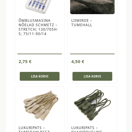
ÕMBLUSMASINA
LIIMIRIIE –
NÕELAD SCHMETZ –
TUMEHALL
STRETCH; 130/705H-
S; 75/11-90/14
2,75
€
4,50
€
LISA KORVI
LISA KORVI
LUKURIPATS –
LUKURIPATS –