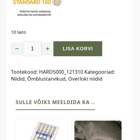
10 laos
−
+
LISA KORVI
Overloki
niit
HARD,
Tootekood:
HARD5000_121310
Kategooriad:
4572
Niidid
,
Õmblustarvikud
,
Overloki niidid
m,
beebiroosa
kogus
SULLE VÕIKS MEELDIDA KA ..