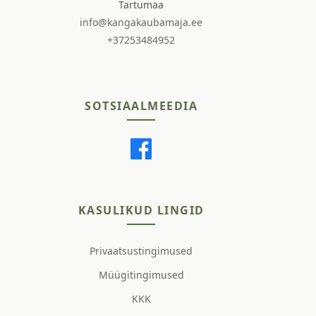
Tartumaa
info@kangakaubamaja.ee
+37253484952
SOTSIAALMEEDIA
KASULIKUD LINGID
Privaatsustingimused
Müügitingimused
KKK