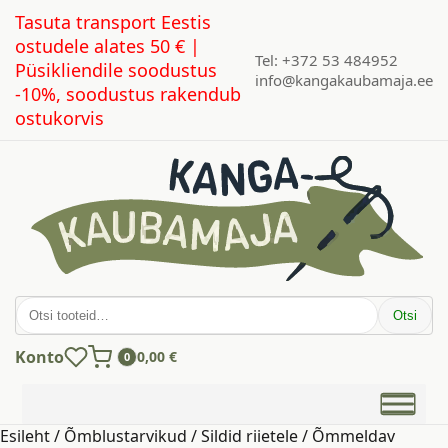
Tasuta transport Eestis
ostudele alates 50 € |
Tel: +372 53 484952
Püsikliendile soodustus
info@kangakaubamaja.ee
-10%, soodustus rakendub
ostukorvis
Otsi:
Otsi
Konto
0,00
€
0
Esileht
/
Õmblustarvikud
/
Sildid riietele
/ Õmmeldav