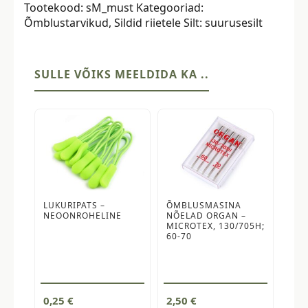
Tootekood:
sM_must
Kategooriad:
tk,
Õmblustarvikud
,
Sildid riietele
Silt:
suurusesilt
suurus
M,
must
kogus
SULLE VÕIKS MEELDIDA KA ..
LUKURIPATS –
ÕMBLUSMASINA
NEOONROHELINE
NÕELAD ORGAN –
MICROTEX, 130/705H;
60-70
0,25
€
2,50
€