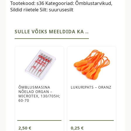
Tootekood:
s36
Kategooriad:
Õmblustarvikud
,
tk,
Sildid riietele
Silt:
suurusesilt
suurus
36
kogus
SULLE VÕIKS MEELDIDA KA ..
ÕMBLUSMASINA
LUKURIPATS – ORANZ
NÕELAD ORGAN –
MICROTEX, 130/705H;
60-70
2,50
€
0,25
€