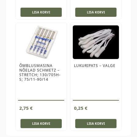
LISA KORVI
LISA KORVI
ÕMBLUSMASINA
LUKURIPATS – VALGE
NÕELAD SCHMETZ –
STRETCH; 130/705H-
S; 75/11-90/14
2,75
€
0,25
€
LISA KORVI
LISA KORVI