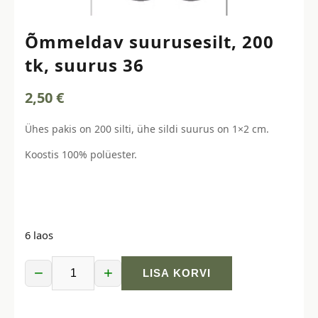
Õmmeldav suurusesilt, 200
tk, suurus 36
2,50
€
Ühes pakis on 200 silti, ühe sildi suurus on 1×2 cm.
Koostis 100% polüester.
6 laos
−
+
LISA KORVI
Õmmeldav
suurusesilt,
200