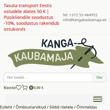
Tasuta transport Eestis
ostudele alates 50 € |
Tel: +372 53 484952
Püsikliendile soodustus
info@kangakaubamaja.ee
-10%, soodustus rakendub
ostukorvis
Otsi:
Otsi
Konto
0,00
€
0
Esileht
/
Õmblustarvikud
/
Sildid riietele
/ Õmmeldav