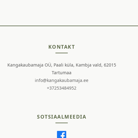
KONTAKT
Kangakaubamaja OÜ, Paali küla, Kambja vald, 62015
Tartumaa
info@kangakaubamaja.ee
+37253484952
SOTSIAALMEEDIA