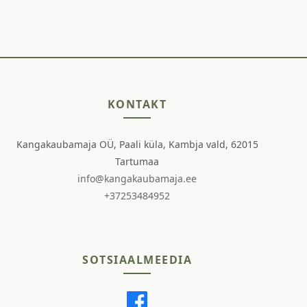
KONTAKT
Kangakaubamaja OÜ, Paali küla, Kambja vald, 62015
Tartumaa
info@kangakaubamaja.ee
+37253484952
SOTSIAALMEEDIA