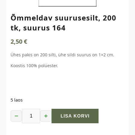
Õmmeldav suurusesilt, 200
tk, suurus 164
2,50
€
Ühes pakis on 200 silti, ühe sildi suurus on 1×2 cm.
Koostis 100% polüester.
5 laos
−
+
LISA KORVI
Õmmeldav
suurusesilt,
200