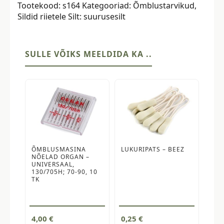
Tootekood:
s164
Kategooriad:
Õmblustarvikud
,
tk,
Sildid riietele
Silt:
suurusesilt
suurus
164
kogus
SULLE VÕIKS MEELDIDA KA ..
ÕMBLUSMASINA
LUKURIPATS – BEEZ
NÕELAD ORGAN –
UNIVERSAAL,
130/705H; 70-90, 10
TK
4,00
€
0,25
€