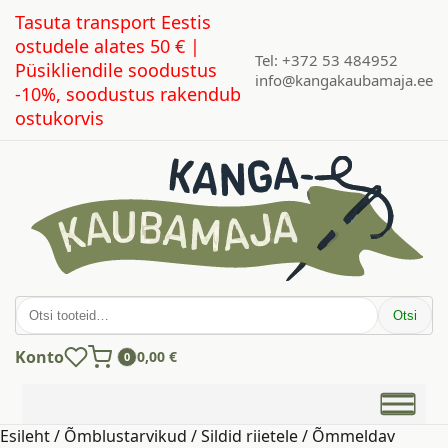
Tasuta transport Eestis
ostudele alates 50 € |
Tel: +372 53 484952
Püsikliendile soodustus
info@kangakaubamaja.ee
-10%, soodustus rakendub
ostukorvis
Otsi:
Otsi
Konto
0,00
€
0
Esileht
/
Õmblustarvikud
/
Sildid riietele
/ Õmmeldav