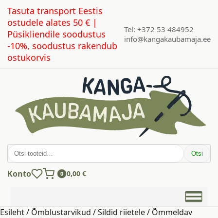
Tasuta transport Eestis
ostudele alates 50 € |
Tel: +372 53 484952
Püsikliendile soodustus
info@kangakaubamaja.ee
-10%, soodustus rakendub
ostukorvis
Otsi:
Otsi
Konto
0,00
€
0
Esileht
/
Õmblustarvikud
/
Sildid riietele
/ Õmmeldav