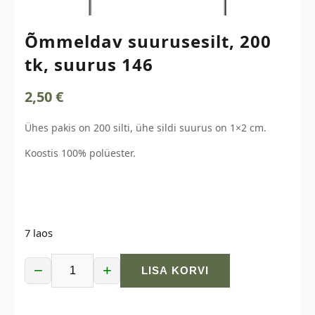
Õmmeldav suurusesilt, 200
tk, suurus 146
2,50
€
Ühes pakis on 200 silti, ühe sildi suurus on 1×2 cm.
Koostis 100% polüester.
7 laos
−
+
LISA KORVI
Õmmeldav
suurusesilt,
200