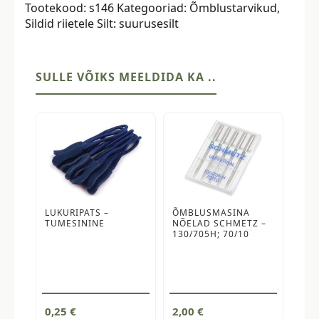
Tootekood:
s146
Kategooriad:
Õmblustarvikud
,
tk,
Sildid riietele
Silt:
suurusesilt
suurus
146
kogus
SULLE VÕIKS MEELDIDA KA ..
LUKURIPATS –
ÕMBLUSMASINA
TUMESININE
NÕELAD SCHMETZ –
130/705H; 70/10
0,25
€
2,00
€