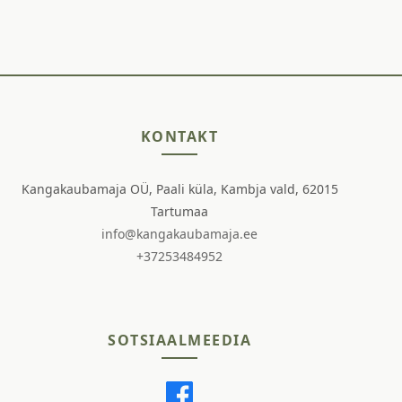
KONTAKT
Kangakaubamaja OÜ, Paali küla, Kambja vald, 62015
Tartumaa
info@kangakaubamaja.ee
+37253484952
SOTSIAALMEEDIA