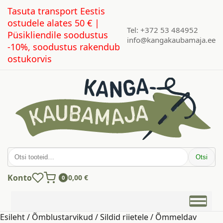
Tasuta transport Eestis
ostudele alates 50 € |
Tel: +372 53 484952
Püsikliendile soodustus
info@kangakaubamaja.ee
-10%, soodustus rakendub
ostukorvis
Otsi:
Otsi
Konto
0,00
€
0
Esileht
/
Õmblustarvikud
/
Sildid riietele
/ Õmmeldav