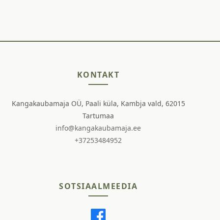
KONTAKT
Kangakaubamaja OÜ, Paali küla, Kambja vald, 62015
Tartumaa
info@kangakaubamaja.ee
+37253484952
SOTSIAALMEEDIA