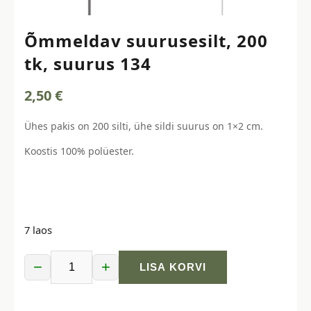
Õmmeldav suurusesilt, 200
tk, suurus 134
2,50
€
Ühes pakis on 200 silti, ühe sildi suurus on 1×2 cm.
Koostis 100% polüester.
7 laos
−
+
LISA KORVI
Õmmeldav
suurusesilt,
200