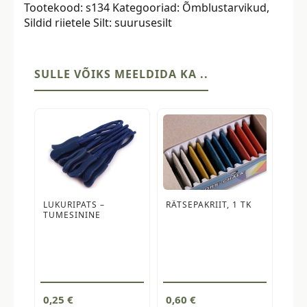
Tootekood:
s134
Kategooriad:
Õmblustarvikud
,
tk,
Sildid riietele
Silt:
suurusesilt
suurus
134
kogus
SULLE VÕIKS MEELDIDA KA ..
LUKURIPATS –
RÄTSEPAKRIIT, 1 TK
TUMESININE
0,25
€
0,60
€