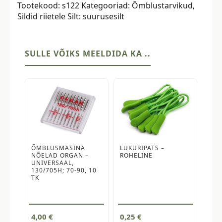
Tootekood:
s122
Kategooriad:
Õmblustarvikud
,
tk,
Sildid riietele
Silt:
suurusesilt
suurus
122
kogus
SULLE VÕIKS MEELDIDA KA ..
ÕMBLUSMASINA
LUKURIPATS –
NÕELAD ORGAN –
ROHELINE
UNIVERSAAL,
130/705H; 70-90, 10
TK
4,00
€
0,25
€