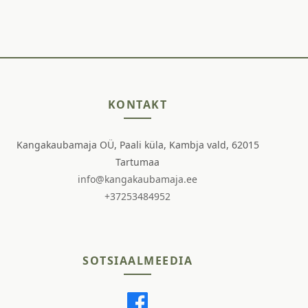
KONTAKT
Kangakaubamaja OÜ, Paali küla, Kambja vald, 62015
Tartumaa
info@kangakaubamaja.ee
+37253484952
SOTSIAALMEEDIA