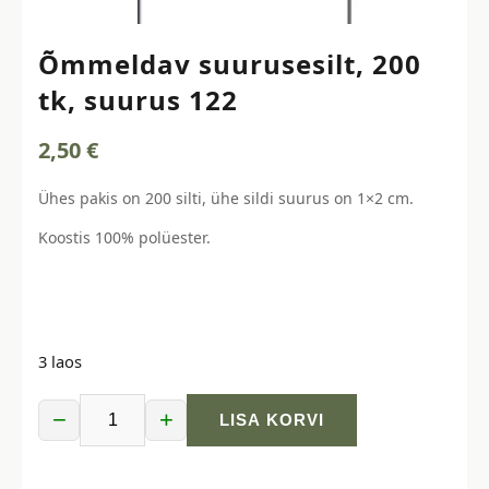
Õmmeldav suurusesilt, 200
tk, suurus 122
2,50
€
Ühes pakis on 200 silti, ühe sildi suurus on 1×2 cm.
Koostis 100% polüester.
3 laos
−
+
LISA KORVI
Õmmeldav
suurusesilt,
200