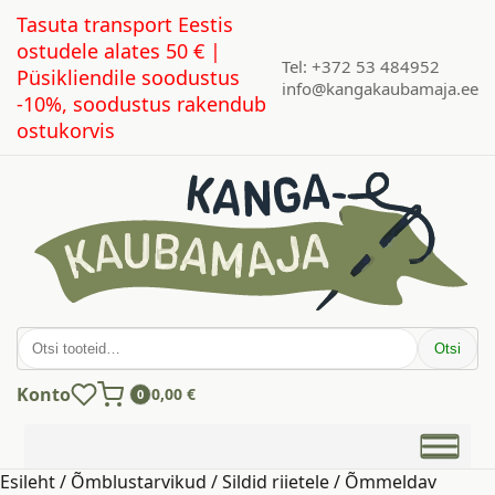
Tasuta transport Eestis
ostudele alates 50 € |
Tel: +372 53 484952
Püsikliendile soodustus
info@kangakaubamaja.ee
-10%, soodustus rakendub
ostukorvis
Otsi:
Otsi
Konto
0,00
€
0
Esileht
/
Õmblustarvikud
/
Sildid riietele
/ Õmmeldav