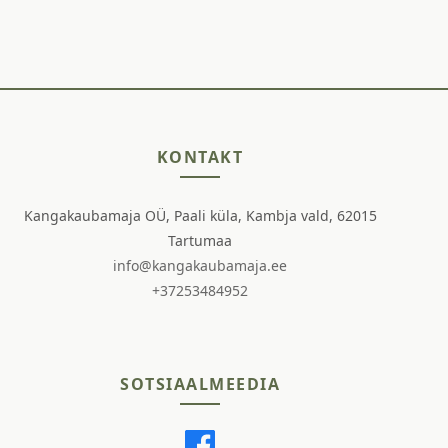
KONTAKT
Kangakaubamaja OÜ, Paali küla, Kambja vald, 62015
Tartumaa
info@kangakaubamaja.ee
+37253484952
SOTSIAALMEEDIA