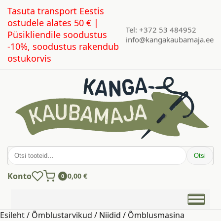
Tasuta transport Eestis
ostudele alates 50 € |
Tel: +372 53 484952
Püsikliendile soodustus
info@kangakaubamaja.ee
-10%, soodustus rakendub
ostukorvis
Otsi:
Otsi
Konto
0,00
€
0
Esileht
/
Õmblustarvikud
/
Niidid
/
Õmblusmasina