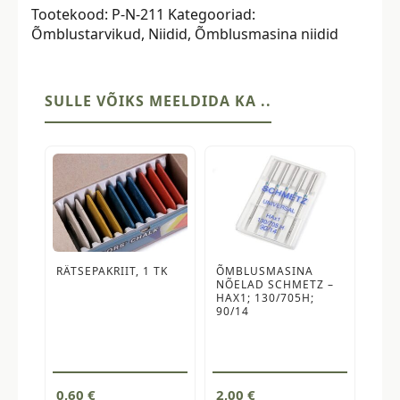
Tootekood:
P-N-211
Kategooriad:
120,
Õmblustarvikud
,
Niidid
,
Õmblusmasina niidid
rullis
915m,
tume
teksasinine
SULLE VÕIKS MEELDIDA KA ..
kogus
RÄTSEPAKRIIT, 1 TK
ÕMBLUSMASINA
NÕELAD SCHMETZ –
HAX1; 130/705H;
90/14
0,60
€
2,00
€