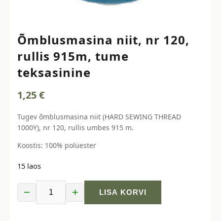
Õmblusmasina niit, nr 120,
rullis 915m, tume
teksasinine
1,25
€
Tugev õmblusmasina niit (HARD SEWING THREAD
1000Y), nr 120, rullis umbes 915 m.
Koostis: 100% polüester
15 laos
−
+
LISA KORVI
Õmblusmasina
niit,
nr