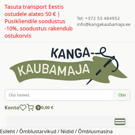
Tasuta transport Eestis
ostudele alates 50 € |
Tel: +372 53 484952
Püsikliendile soodustus
info@kangakaubamaja.ee
-10%, soodustus rakendub
ostukorvis
Otsi:
Otsi
Konto
0,00
€
0
Esileht
/
Õmblustarvikud
/
Niidid
/
Õmblusmasina