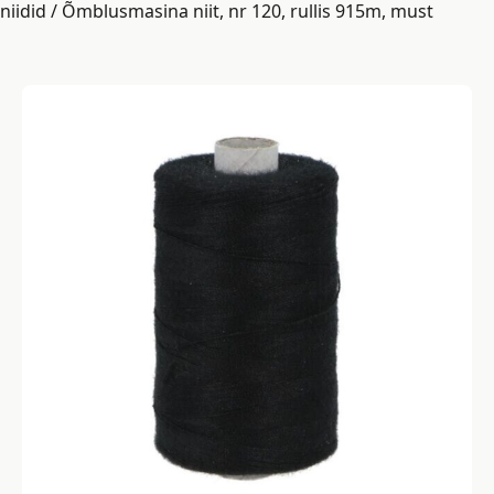
niidid
/ Õmblusmasina niit, nr 120, rullis 915m, must