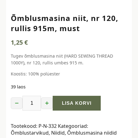
Õmblusmasina niit, nr 120,
rullis 915m, must
1,25
€
Tugev õmblusmasina niit (HARD SEWING THREAD
1000Y), nr 120, rullis umbes 915 m.
Koostis: 100% polüester
39 laos
−
+
LISA KORVI
Õmblusmasina
niit,
nr
Tootekood:
P-N-332
Kategooriad:
120,
Õmblustarvikud
,
Niidid
,
Õmblusmasina niidid
rullis