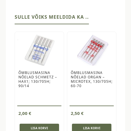
915m,
must
kogus
SULLE VÕIKS MEELDIDA KA ..
ÕMBLUSMASINA
ÕMBLUSMASINA
NÕELAD SCHMETZ –
NÕELAD ORGAN –
HAX1; 130/705H;
MICROTEX, 130/705H;
90/14
60-70
2,00
€
2,50
€
LISA KORVI
LISA KORVI