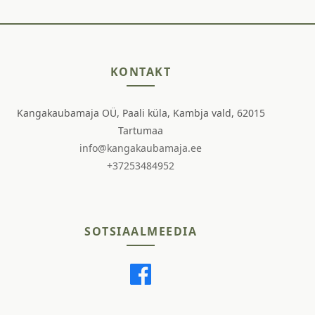
KONTAKT
Kangakaubamaja OÜ, Paali küla, Kambja vald, 62015
Tartumaa
info@kangakaubamaja.ee
+37253484952
SOTSIAALMEEDIA