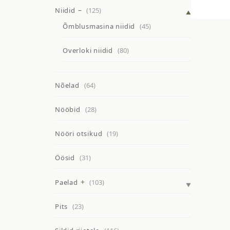
Niidid
(125)
Õmblusmasina niidid
(45)
Overloki niidid
(80)
Nõelad
(64)
Nööbid
(28)
Nööri otsikud
(19)
Öösid
(31)
Paelad
(103)
Pits
(23)