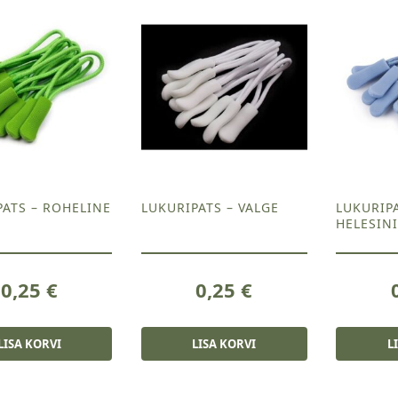
PATS – ROHELINE
LUKURIPATS – VALGE
LUKURIPA
HELESIN
0,25
€
0,25
€
LISA KORVI
LISA KORVI
L