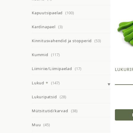
Kapuutsipaelad
(100)
Kardinapael
(3)
Kinnitusvahendid ja stopperid
(53)
Kummid
(117)
Liimiriie/Liimipaelad
(17)
LUKURI
Lukud
(147)
Lukuripatsid
(28)
Mütsitutid/karvad
(38)
Muu
(45)