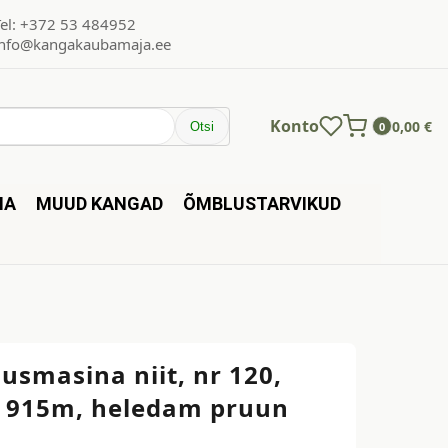
Tel: +372 53 484952
info@kangakaubamaja.ee
Konto
0,00
€
Otsi
0
NA
MUUD KANGAD
ÕMBLUSTARVIKUD
usmasina niit, nr 120,
is 915m, heledam pruun