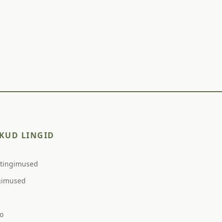
KUD LINGID
stingimused
gimused
o