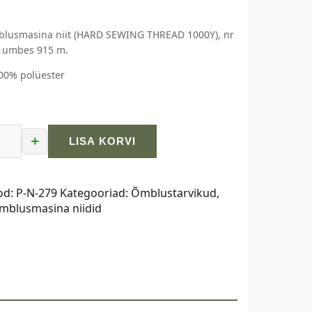
blusmasina niit (HARD SEWING THREAD 1000Y), nr
is umbes 915 m.
100% polüester
+
LISA KORVI
asina
od:
P-N-279
Kategooriad:
Õmblustarvikud
,
mblusmasina niidid