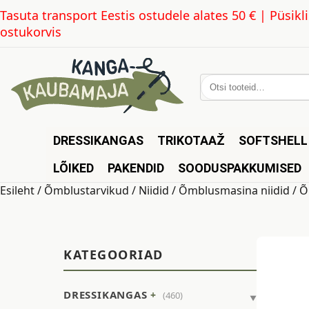
Tasuta transport Eestis ostudele alates 50 € | Püsi
ostukorvis
Otsi:
DRESSIKANGAS
TRIKOTAAŽ
SOFTSHELL
LÕIKED
PAKENDID
SOODUSPAKKUMISED
Esileht
/
Õmblustarvikud
/
Niidid
/
Õmblusmasina niidid
/ Õ
KATEGOORIAD
DRESSIKANGAS
(460)