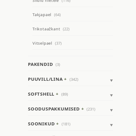
Sildid riietele
(116)
Takjapael
(64)
Trikotaažkant
(22)
Vitselpael
(37)
PAKENDID
(3)
PUUVILL/LINA
(342)
SOFTSHELL
(89)
SOODUSPAKKUMISED
(231)
SOONIKUD
(181)