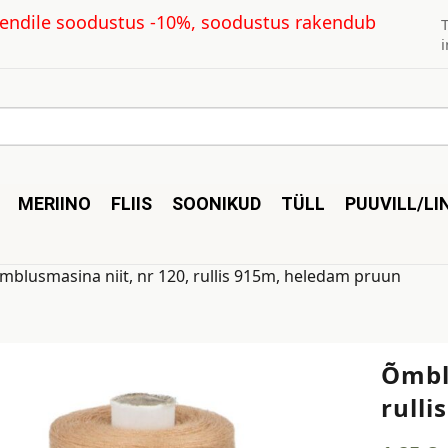
kliendile soodustus -10%, soodustus rakendub
MERIINO
FLIIS
SOONIKUD
TÜLL
PUUVILL/LI
mblusmasina niit, nr 120, rullis 915m, heledam pruun
Õmbl
rull