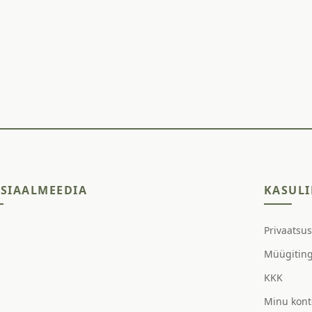
SIAALMEEDIA
KASULI
Privaatsu
Müügitin
KKK
Minu kont