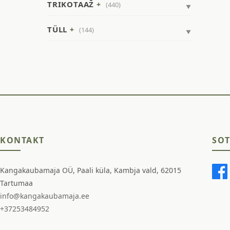
TRIKOTAAŽ
(440)
TÜLL
(144)
KONTAKT
SOT
Kangakaubamaja OÜ, Paali küla, Kambja vald, 62015
Tartumaa
info@kangakaubamaja.ee
+37253484952