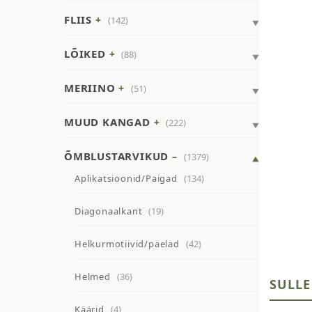
FLIIS
(142)
LÕIKED
(88)
MERIINO
(51)
MUUD KANGAD
(222)
ÕMBLUSTARVIKUD
(1379)
Aplikatsioonid/Paigad
(134)
Diagonaalkant
(19)
Helkurmotiivid/paelad
(42)
Helmed
(36)
SULLE
Käärid
(4)