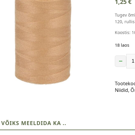
1,25
€
Tugev õm
120, rull
Koostis: 
18 laos
−
Õmblusm
niit,
nr
Tooteko
120,
Niidid
,
Õ
rullis
915m,
heledam
pruun
kogus
 VÕIKS MEELDIDA KA ..