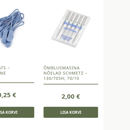
TS –
ÕMBLUSMASINA
INE
NÕELAD SCHMETZ –
130/705H; 70/10
0,25
€
2,00
€
ISA KORVI
LISA KORVI