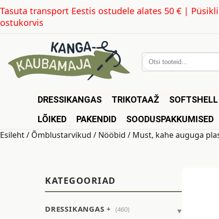
Tasuta transport Eestis ostudele alates 50 € | Püsi
ostukorvis
Otsi:
DRESSIKANGAS
TRIKOTAAŽ
SOFTSHELL
LÕIKED
PAKENDID
SOODUSPAKKUMISED
Esileht
/
Õmblustarvikud
/
Nööbid
/ Must, kahe auguga pla
KATEGOORIAD
DRESSIKANGAS
(460)