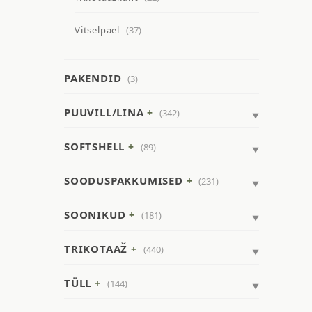
Vitselpael
(37)
PAKENDID
(3)
PUUVILL/LINA
(342)
SOFTSHELL
(89)
SOODUSPAKKUMISED
(231)
SOONIKUD
(181)
TRIKOTAAŽ
(440)
TÜLL
(144)