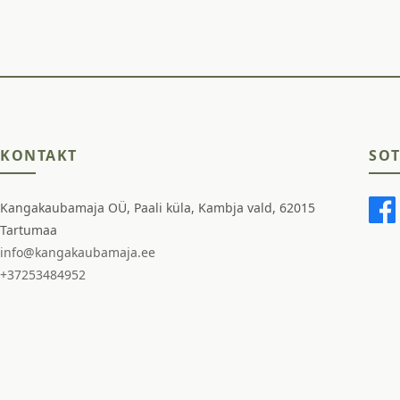
KONTAKT
SOT
Kangakaubamaja OÜ, Paali küla, Kambja vald, 62015
Tartumaa
info@kangakaubamaja.ee
+37253484952