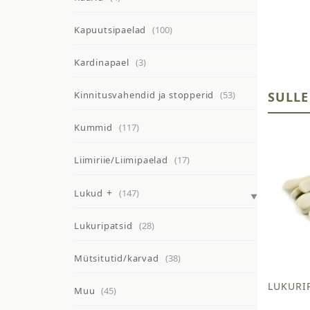
Kapuutsipaelad
(100)
Kardinapael
(3)
SULLE
Kinnitusvahendid ja stopperid
(53)
Kummid
(117)
Liimiriie/Liimipaelad
(17)
Lukud
(147)
Lukuripatsid
(28)
Mütsitutid/karvad
(38)
LUKURIP
Muu
(45)