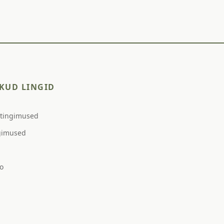
KUD LINGID
stingimused
gimused
o