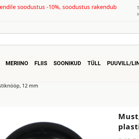
kliendile soodustus -10%, soodustus rakendub
MERIINO
FLIIS
SOONIKUD
TÜLL
PUUVILL/LI
stiknööp, 12 mm
Must
plas