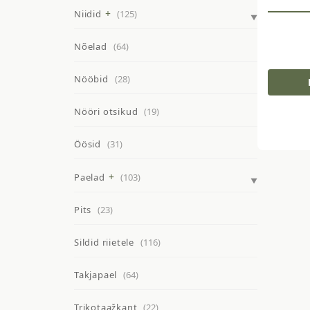
Niidid
(125)
Nõelad
(64)
Nööbid
(28)
Nööri otsikud
(19)
Öösid
(31)
Paelad
(103)
Pits
(23)
Sildid riietele
(116)
Takjapael
(64)
Trikotaažkant
(22)