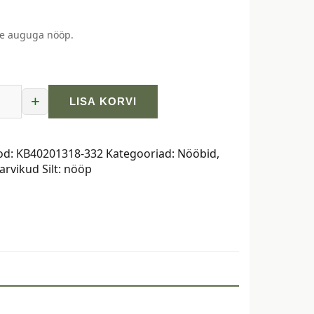
he auguga nööp.
+
LISA KORVI
od:
KB40201318-332
Kategooriad:
Nööbid
,
ööp,
arvikud
Silt:
nööp