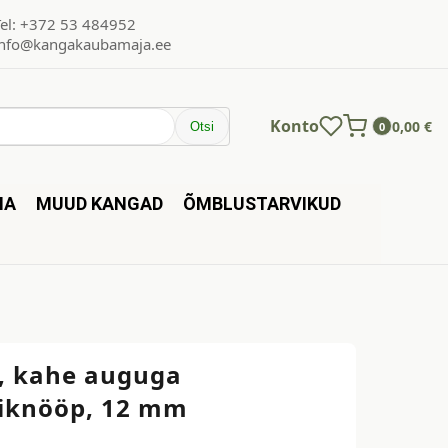
Tel: +372 53 484952
info@kangakaubamaja.ee
Konto
0,00
€
Otsi
0
NA
MUUD KANGAD
ÕMBLUSTARVIKUD
, kahe auguga
tiknööp, 12 mm