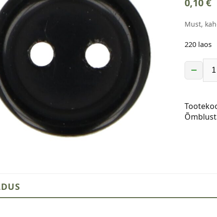
0,10
€
Must, ka
220 laos
−
Must,
kahe
auguga
Tooteko
plastikn
Õmblust
12
mm
kogus
LDUS