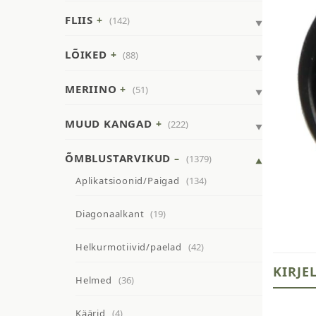
FLIIS
(142)
LÕIKED
(88)
MERIINO
(51)
MUUD KANGAD
(222)
ÕMBLUSTARVIKUD
(1379)
Aplikatsioonid/Paigad
(134)
Diagonaalkant
(19)
Helkurmotiivid/paelad
(42)
KIRJE
Helmed
(36)
Käärid
(4)