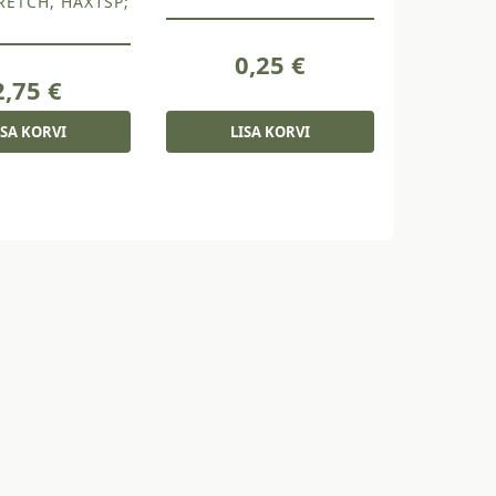
RETCH, HAX1SP;
0,25
€
2,75
€
ISA KORVI
LISA KORVI