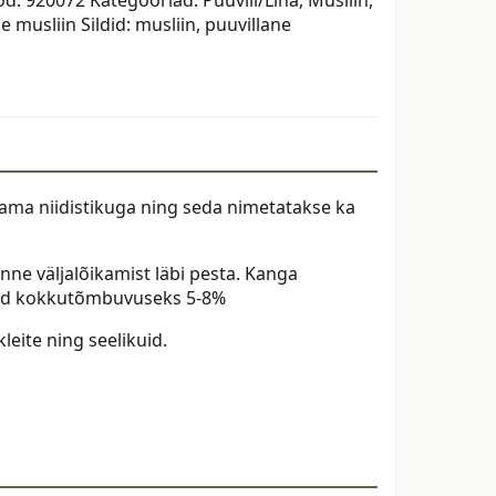
ne musliin
Sildid:
musliin
,
puuvillane
ama niidistikuga ning seda nimetatakse ka
ne väljalõikamist läbi pesta. Kanga
nud kokkutõmbuvuseks 5-8%
eite ning seelikuid.