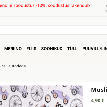
kliendile soodustus -10%, soodustus rakendub
MERIINO
FLIIS
SOONIKUD
TÜLL
PUUVILL/LI
– ralliautodega
Musli
4,90
€