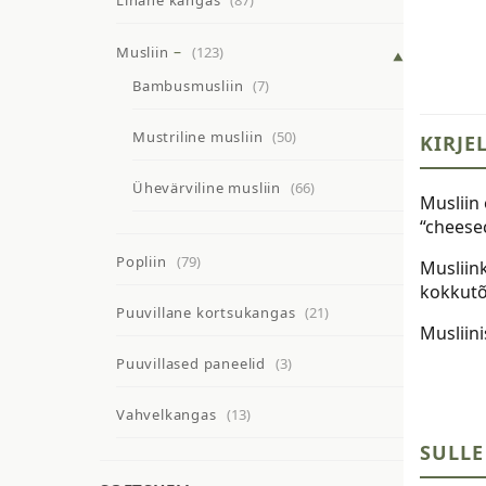
Linane kangas
(87)
Musliin
(123)
Bambusmusliin
(7)
Mustriline musliin
(50)
KIRJE
Ühevärviline musliin
(66)
Musliin
“cheesec
Popliin
(79)
Musliin
kokkutõ
Puuvillane kortsukangas
(21)
Musliin
Puuvillased paneelid
(3)
Vahvelkangas
(13)
SULLE