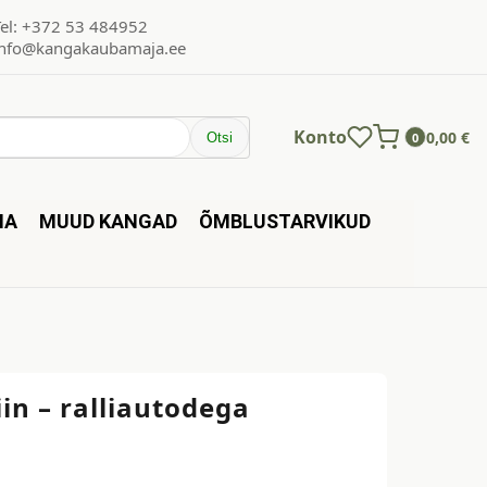
Tel: +372 53 484952
info@kangakaubamaja.ee
Konto
0,00
€
Otsi
0
NA
MUUD KANGAD
ÕMBLUSTARVIKUD
in – ralliautodega