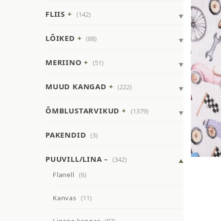
FLIIS
(142)
LÕIKED
(88)
MERIINO
(51)
MUUD KANGAD
(222)
ÕMBLUSTARVIKUD
(1379)
PAKENDID
(3)
PUUVILL/LINA
(342)
Flanell
(6)
Kanvas
(11)