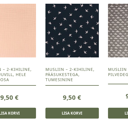
 – 2-KIHILINE,
MUSLIIN – 2-KIHILINE,
MUSLIIN 
UVILL, HELE
PÄÄSUKESTEGA,
PILVEDEG
OOSA
TUMESININE
9,50
€
9,50
€
LISA KORVI
LISA KORVI
L