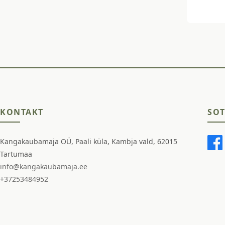
KONTAKT
SOT
Kangakaubamaja OÜ, Paali küla, Kambja vald, 62015
Tartumaa
info@kangakaubamaja.ee
+37253484952