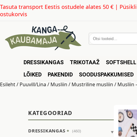
Tasuta transport Eestis ostudele alates 50 € | Püsi
ostukorvis
Otsi:
DRESSIKANGAS
TRIKOTAAŽ
SOFTSHELL
LÕIKED
PAKENDID
SOODUSPAKKUMISED
Esileht
/
Puuvill/Lina
/
Musliin
/
Mustriline musliin
/ Musliin 
KATEGOORIAD
DRESSIKANGAS
(460)