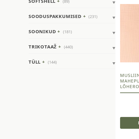
SOFTSHELL
(89)
SOODUSPAKKUMISED
(231)
SOONIKUD
(181)
TRIKOTAAŽ
(440)
TÜLL
(144)
MUSLIIN
MAHEPU
LÕHER