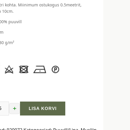
ri kohta. Miinimum ostukogus 0.5meetrit,
 10cm.
100% puuvill
cm
130 g/m²
+
LISA KORVI
odega
od:
920072
Kategooriad:
Puuvill/Lina
,
Musliin
,