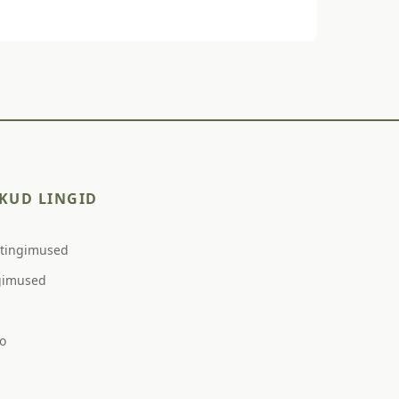
KUD LINGID
stingimused
gimused
o