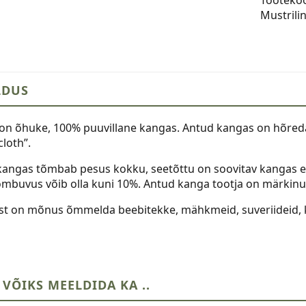
kogus
Mustrili
LDUS
 on õhuke, 100% puuvillane kangas. Antud kangas on hõred
loth”.
kangas tõmbab pesus kokku, seetõttu on soovitav kangas en
mbuvus võib olla kuni 10%. Antud kanga tootja on märki
ist on mõnus õmmelda beebitekke, mähkmeid, suveriideid, kl
 VÕIKS MEELDIDA KA ..