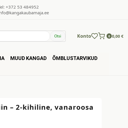
Tel: +372 53 484952
info@kangakaubamaja.ee
Konto
0,00
€
Otsi
0
NA
MUUD KANGAD
ÕMBLUSTARVIKUD
in – 2-kihiline, vanaroosa