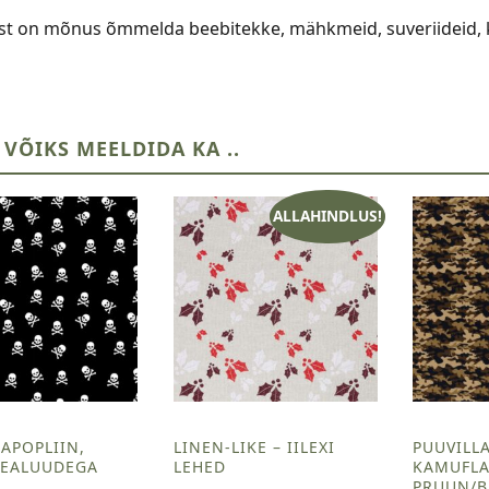
ist on mõnus õmmelda beebitekke, mähkmeid, suveriideid, kl
 VÕIKS MEELDIDA KA ..
ALLAHINDLUS!
APOPLIIN,
LINEN-LIKE – IILEXI
PUUVILLA
PEALUUDEGA
LEHED
KAMUFLA
PRUUN/B