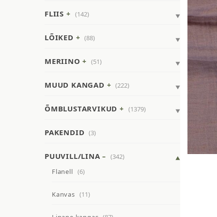
FLIIS
(142)
LÕIKED
(88)
MERIINO
(51)
MUUD KANGAD
(222)
ÕMBLUSTARVIKUD
(1379)
PAKENDID
(3)
PUUVILL/LINA
(342)
Flanell
(6)
Kanvas
(11)