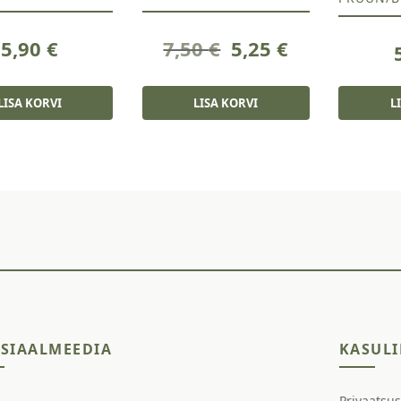
Algne
Current
5,90
€
7,50
€
5,25
€
hind
price
oli:
is:
LISA KORVI
LISA KORVI
L
7,50 €.
5,25 €.
SIAALMEEDIA
KASULI
Privaatsu