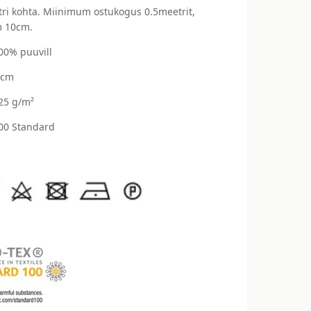
ri kohta. Miinimum ostukogus 0.5meetrit,
 10cm.
100% puuvill
 cm
125 g/m²
00 Standard