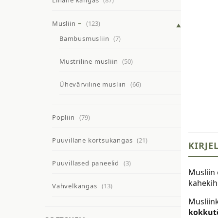
Linane kangas
(87)
Musliin
(123)
Bambusmusliin
(7)
Mustriline musliin
(50)
Ühevärviline musliin
(66)
Popliin
(79)
Puuvillane kortsukangas
(21)
KIRJE
Puuvillased paneelid
(3)
Musliin
kahekih
Vahvelkangas
(13)
Musliin
kokkutõ