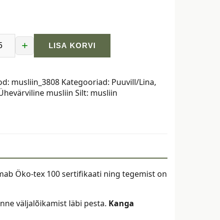
+
LISA KORVI
od:
musliin_3808
Kategooriad:
Puuvill/Lina
,
Ühevärviline musliin
Silt:
musliin
sa
ab Öko-tex 100 sertifikaati ning tegemist on
ne väljalõikamist läbi pesta.
Kanga