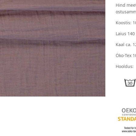
Hind meet
ostusamm
Koostis: 
Laius 140
Kaal ca. 
Öko-Tex 1
Hooldus: