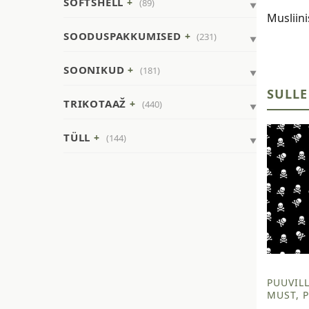
SOFTSHELL
(89)
Musliin
SOODUSPAKKUMISED
(231)
SOONIKUD
(181)
SULLE
TRIKOTAAŽ
(440)
TÜLL
(144)
PUUVILL
MUST, 