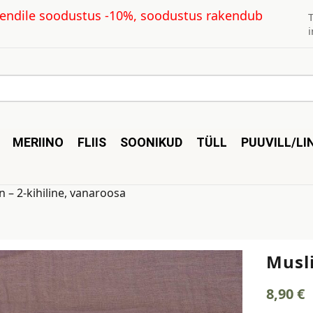
kliendile soodustus -10%, soodustus rakendub
MERIINO
FLIIS
SOONIKUD
TÜLL
PUUVILL/LI
n – 2-kihiline, vanaroosa
Musli
8,90
€