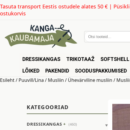
Tasuta transport Eestis ostudele alates 50 € | Püsi
ostukorvis
Otsi:
DRESSIKANGAS
TRIKOTAAŽ
SOFTSHELL
LÕIKED
PAKENDID
SOODUSPAKKUMISED
Esileht
/
Puuvill/Lina
/
Musliin
/
Ühevärviline musliin
/ Muslii
KATEGOORIAD
DRESSIKANGAS
(460)