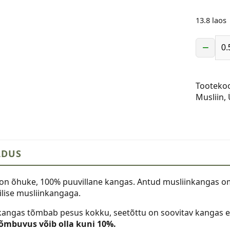
13.8 laos
−
Musliin
-
2-
Tooteko
kihiline,
Musliin
,
vanaroo
kogus
LDUS
 on õhuke, 100% puuvillane kangas. Antud musliinkangas om
ilise musliinkangaga.
kangas tõmbab pesus kokku, seetõttu on soovitav kangas en
mbuvus võib olla kuni 10%.