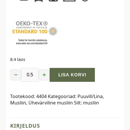
8.4 laos
−
+
LISA KORVI
Musliin
-
2-
Tootekood:
4404
Kategooriad:
Puuvill/Lina
,
kihiline,
Musliin
,
Ühevärviline musliin
Silt:
musliin
vanaroheline
kogus
KIRJELDUS