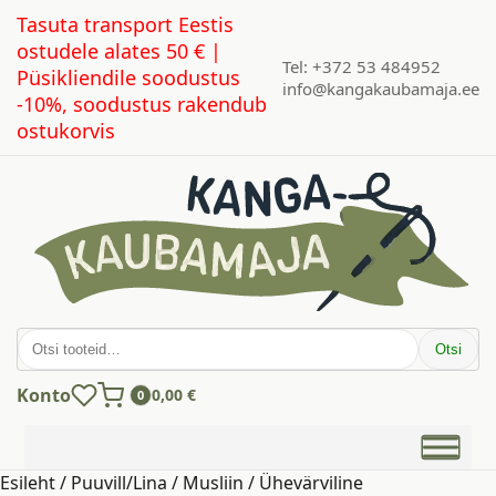
Tasuta transport Eestis
ostudele alates 50 € |
Tel: +372 53 484952
Püsikliendile soodustus
info@kangakaubamaja.ee
-10%, soodustus rakendub
ostukorvis
Otsi:
Otsi
Konto
0,00
€
0
Esileht
/
Puuvill/Lina
/
Musliin
/
Ühevärviline