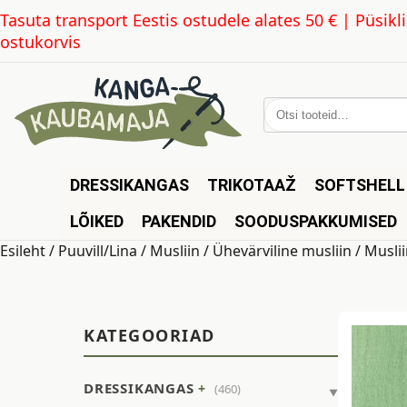
Tasuta transport Eestis ostudele alates 50 € | Püsi
ostukorvis
Otsi:
DRESSIKANGAS
TRIKOTAAŽ
SOFTSHELL
LÕIKED
PAKENDID
SOODUSPAKKUMISED
Esileht
/
Puuvill/Lina
/
Musliin
/
Ühevärviline musliin
/ Muslii
KATEGOORIAD
DRESSIKANGAS
(460)