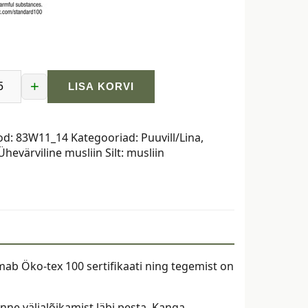
+
LISA KORVI
od:
83W11_14
Kategooriad:
Puuvill/Lina
,
Ühevärviline musliin
Silt:
musliin
heline
ab Öko-tex 100 sertifikaati ning tegemist on
ne väljalõikamist läbi pesta. Kanga