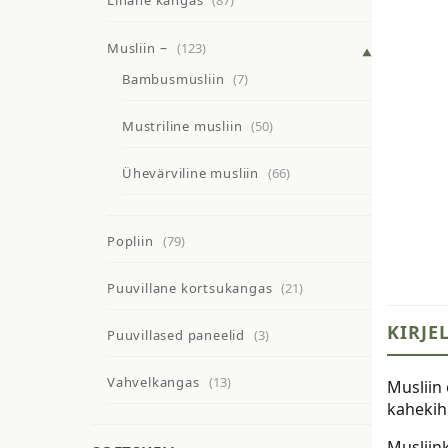
Linane kangas
(87)
Musliin
(123)
Bambusmusliin
(7)
Mustriline musliin
(50)
Ühevärviline musliin
(66)
Popliin
(79)
Puuvillane kortsukangas
(21)
KIRJE
Puuvillased paneelid
(3)
Vahvelkangas
(13)
Musliin
kahekih
Musliin