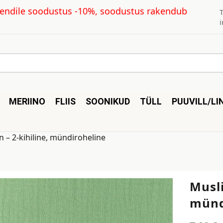
kliendile soodustus -10%, soodustus rakendub
MERIINO
FLIIS
SOONIKUD
TÜLL
PUUVILL/LI
n – 2-kihiline, mündiroheline
Musli
münd