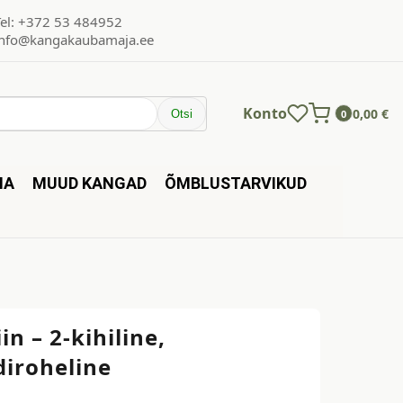
Tel: +372 53 484952
info@kangakaubamaja.ee
Konto
0,00
€
Otsi
0
NA
MUUD KANGAD
ÕMBLUSTARVIKUD
in – 2-kihiline,
iroheline