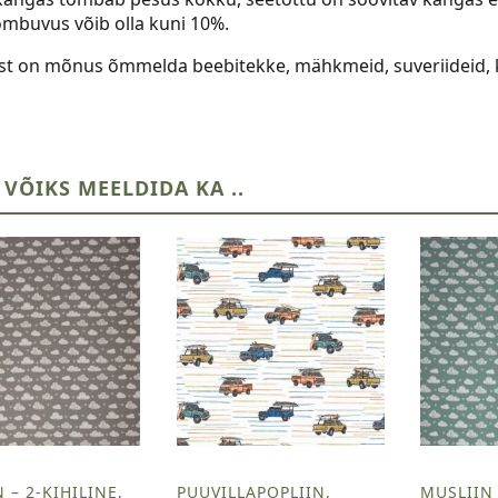
mbuvus võib olla kuni 10%.
ist on mõnus õmmelda beebitekke, mähkmeid, suveriideid, kl
 VÕIKS MEELDIDA KA ..
 – 2-KIHILINE,
PUUVILLAPOPLIIN,
MUSLIIN 