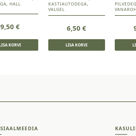
GA, HALL
KASTIAUTODEGA,
PILVEDE
VALGEL
VANAROH
9,50
€
6,50
€
LISA KORVI
LISA KORVI
L
SIAALMEEDIA
KASULI