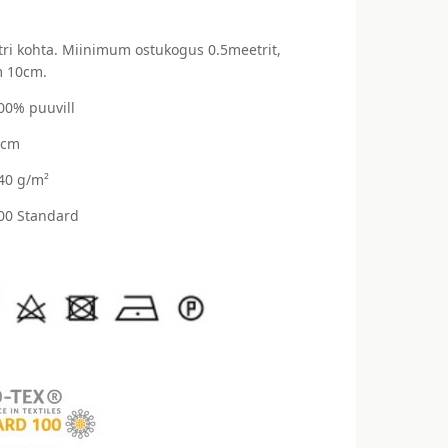
ri kohta. Miinimum ostukogus 0.5meetrit,
 10cm.
100% puuvill
 cm
140 g/m²
00 Standard