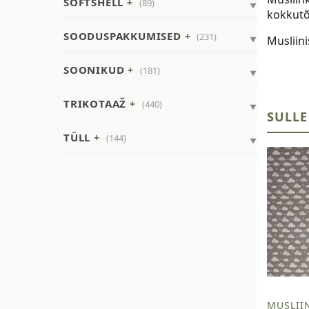
SOFTSHELL
(89)
kokkutõ
SOODUSPAKKUMISED
(231)
Musliin
SOONIKUD
(181)
TRIKOTAAŽ
(440)
SULLE
TÜLL
(144)
MUSLIIN