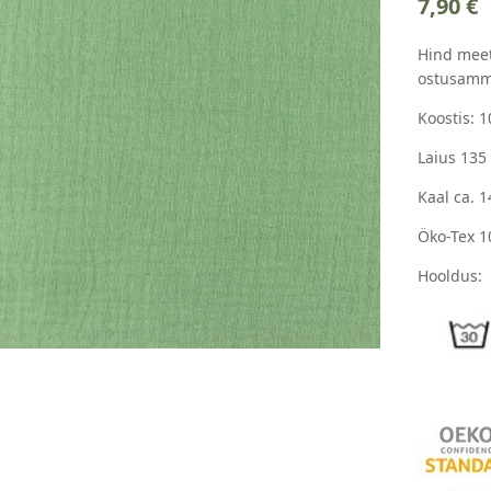
7,90
€
Hind meet
ostusamm
Koostis: 
Laius 135
Kaal ca. 
Öko-Tex 1
Hooldus: