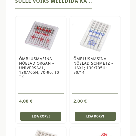
SULLE VÕIKS MEELDIDA KA ..
ÕMBLUSMASINA
ÕMBLUSMASINA
NÕELAD ORGAN –
NÕELAD SCHMETZ –
UNIVERSAAL,
HAX1; 130/705H;
130/705H; 70-90, 10
90/14
TK
4,00
€
2,00
€
LISA KORVI
LISA KORVI