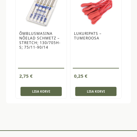
ÕMBLUSMASINA
LUKURIPATS –
NÕELAD SCHMETZ –
TUMEROOSA
STRETCH; 130/705H-
S; 75/11-90/14
2,75
€
0,25
€
LISA KORVI
LISA KORVI