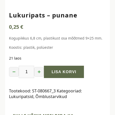
Lukuripats – punane
0,25
€
Kogupikkus 6,8 cm, plastikust osa mõõtmed 9×25 mm.
Koostis: plastik, polüester
21 laos
−
+
LISA KORVI
Lukuripats
-
punane
Tootekood:
ST-080667_3
Kategooriad:
kogus
Lukuripatsid
,
Õmblustarvikud