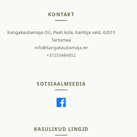
KONTAKT
Kangakaubamaja OÜ, Paali küla, Kambja vald, 62015
Tartumaa
info@kangakaubamaja.ee
+37253484952
SOTSIAALMEEDIA
KASULIKUD LINGID