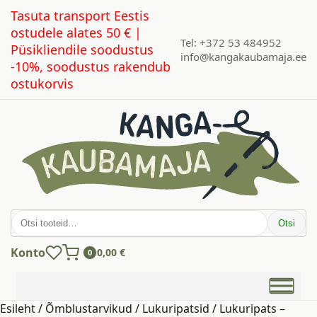
Tasuta transport Eestis
ostudele alates 50 € |
Tel: +372 53 484952
Püsikliendile soodustus
info@kangakaubamaja.ee
-10%, soodustus rakendub
ostukorvis
Otsi:
Otsi
Konto
0,00
€
0
Esileht
/
Õmblustarvikud
/
Lukuripatsid
/ Lukuripats –