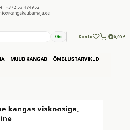
Tel: +372 53 484952
info@kangakaubamaja.ee
Konto
0,00
€
Otsi
0
NA
MUUD KANGAD
ÕMBLUSTARVIKUD
ne kangas viskoosiga,
line