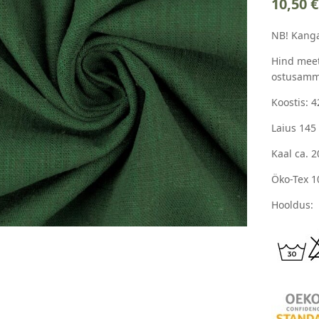
10,50
€
NB! Kanga
Hind meet
ostusamm
Koostis: 4
Laius 145
Kaal ca. 
Öko-Tex 1
Hooldus: