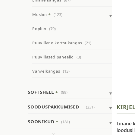
Linane kangas
(87)
Musliin
(123)
Popliin
(79)
Puuvillane kortsukangas
(21)
Puuvillased paneelid
(3)
Vahvelkangas
(13)
SOFTSHELL
(89)
KIRJE
SOODUSPAKKUMISED
(231)
SOONIKUD
(181)
Linane 
loodusl