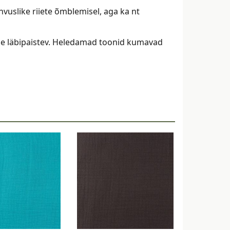
hvuslike riiete õmblemisel, aga ka nt
ole läbipaistev. Heledamad toonid kumavad