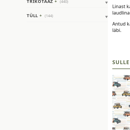
TRIKOTAAŽ
(440)
Linast k
laudlin
TÜLL
(144)
Antud k
läbi.
SULLE