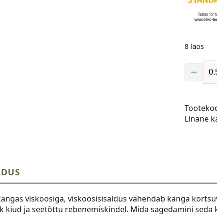
8 laos
−
Linane
kangas
viskoosi
Tooteko
roheline
Linane 
kogus
LDUS
kangas viskoosiga, viskoosisisaldus vähendab kanga kortsu
ik kiud ja seetõttu rebenemiskindel. Mida sagedamini sed