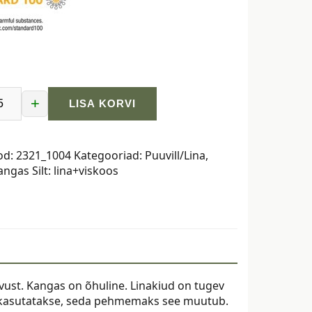
+
LISA KORVI
ga,
od:
2321_1004
Kategooriad:
Puuvill/Lina
,
kangas
Silt:
lina+viskoos
vust. Kangas on õhuline. Linakiud on tugev
a kasutatakse, seda pehmemaks see muutub.