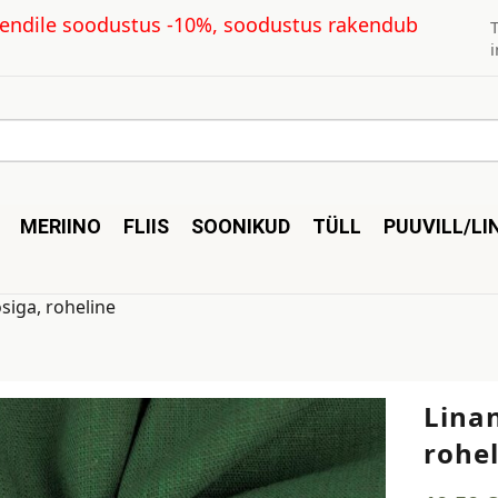
kliendile soodustus -10%, soodustus rakendub
MERIINO
FLIIS
SOONIKUD
TÜLL
PUUVILL/LI
siga, roheline
Lina
rohe