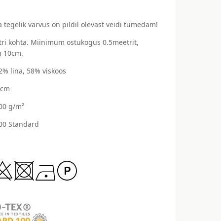
 tegelik värvus on pildil olevast veidi tumedam!
ri kohta. Miinimum ostukogus 0.5meetrit,
 10cm.
2% lina, 58% viskoos
 cm
200 g/m²
00 Standard