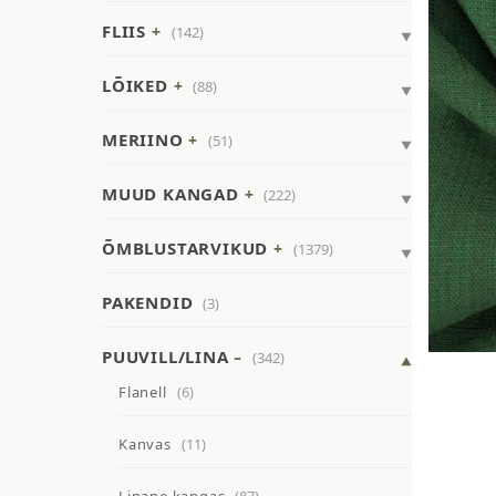
FLIIS
(142)
LÕIKED
(88)
MERIINO
(51)
MUUD KANGAD
(222)
ÕMBLUSTARVIKUD
(1379)
PAKENDID
(3)
PUUVILL/LINA
(342)
Flanell
(6)
Kanvas
(11)