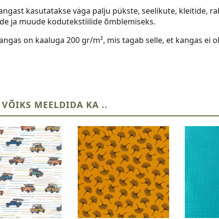
angast kasutatakse väga palju pükste, seelikute, kleitide, ra
ade ja muude kodutekstiilide õmblemiseks.
angas on kaaluga 200 gr/m², mis tagab selle, et kangas ei 
 VÕIKS MEELDIDA KA ..