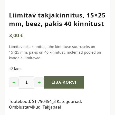
Liimitav takjakinnitus, 15×25
mm, beez, pakis 40 kinnitust
3,00
€
Liimitav takjakinnitus, ühe kinnituse suuruseks on
15×25 mm, pakis on 40 kinnitust, mõlemad pooled on
kangale liimitavad.
12 laos
−
+
LISA KORVI
Liimitav
takjakinnitus,
15x25
Tootekood:
ST-790454_3
Kategooriad:
mm,
Õmblustarvikud
,
Takjapael
beez,
pakis