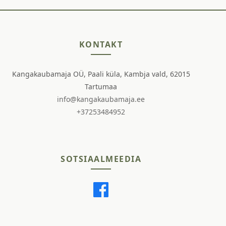
KONTAKT
Kangakaubamaja OÜ, Paali küla, Kambja vald, 62015
Tartumaa
info@kangakaubamaja.ee
+37253484952
SOTSIAALMEEDIA