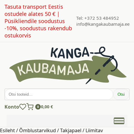
Tasuta transport Eestis
ostudele alates 50 € |
Tel: +372 53 484952
Püsikliendile soodustus
info@kangakaubamaja.ee
-10%, soodustus rakendub
ostukorvis
Otsi:
Otsi
Konto
0,00
€
0
Esileht
/
Õmblustarvikud
/
Takjapael
/ Liimitav