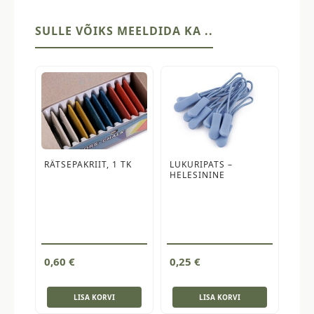
40
kinnitust
SULLE VÕIKS MEELDIDA KA ..
kogus
RÄTSEPAKRIIT, 1 TK
LUKURIPATS –
HELESININE
0,60
€
0,25
€
LISA KORVI
LISA KORVI