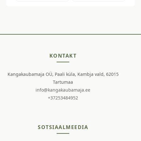
KONTAKT
Kangakaubamaja OÜ, Paali küla, Kambja vald, 62015
Tartumaa
info@kangakaubamaja.ee
+37253484952
SOTSIAALMEEDIA