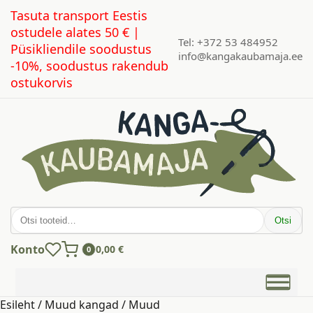
Tasuta transport Eestis
ostudele alates 50 € |
Tel: +372 53 484952
Püsikliendile soodustus
info@kangakaubamaja.ee
-10%, soodustus rakendub
ostukorvis
Otsi:
Otsi
Konto
0,00
€
0
Esileht
/
Muud kangad
/
Muud