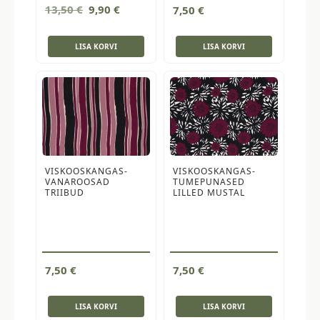
Algne
Current
13,50
€
9,90
€
7,50
€
hind
price
oli:
is:
LISA KORVI
LISA KORVI
13,50 €.
9,90 €.
VISKOOSKANGAS-
VISKOOSKANGAS-
VANAROOSAD
TUMEPUNASED
TRIIBUD
LILLED MUSTAL
7,50
€
7,50
€
LISA KORVI
LISA KORVI