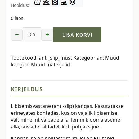
Hooldus:
6 laos
−
+
LISA KORVI
Libisemisvastane
kangas,
must
Tootekood:
anti_slip_must
Kategooriad:
Muud
kogus
kangad
,
Muud materjalid
KIRJELDUS
Libisemisvastane (anti-slip) kangas. Kasutatakse
erinevates kohtades, kus on vajalik libisemise
vältimine, nt vaipade alla, lemmiklooma aseme
alla, susside taldadel, koti põhjaks jne.
Kangas ise on polüestrist, millel on PU-täpid.